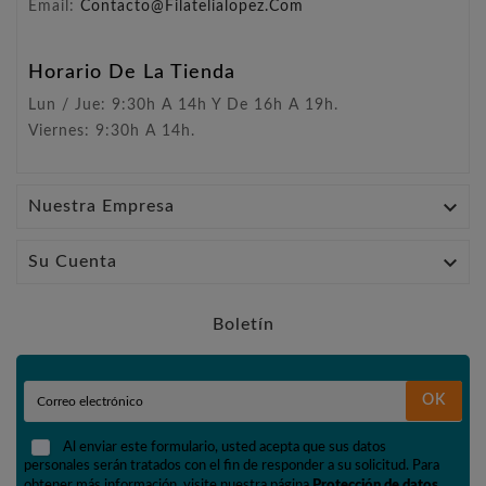
Email:
Contacto@filatelialopez.com
Horario De La Tienda
Lun / Jue: 9:30h A 14h Y De 16h A 19h.
Viernes: 9:30h A 14h.

Nuestra Empresa

Su Cuenta
Boletín
OK
Al enviar este formulario, usted acepta que sus datos
personales serán tratados con el fin de responder a su solicitud. Para
obtener más información, visite nuestra página
Protección de datos
.