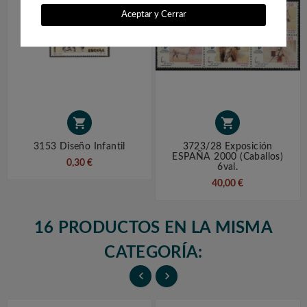
Aceptar y Cerrar


3153 Diseño Infantil
3723/28 Exposición
ESPAÑA 2000 (caballos)
0,30 €
6val.
40,00 €
16 PRODUCTOS EN LA MISMA
CATEGORÍA:

