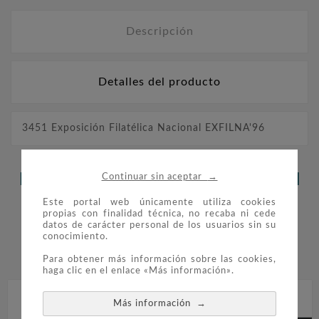
Descripción
Detalles del producto
3451 Exposición Filatélica Nacional EXFILNA'96
→
LOS CLIENTES QUE ADQUIRIERON
Continuar sin aceptar
ESTE PRODUCTO TAMBIÉN
Este portal web únicamente utiliza cookies
propias con finalidad técnica, no recaba ni cede
datos de carácter personal de los usuarios sin su
COMPRARON:
conocimiento.


Para obtener más información sobre las cookies,
haga clic en el enlace «Más información».
→
Más información