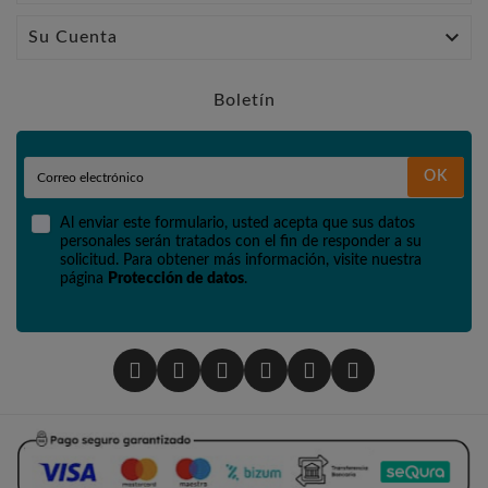

Su Cuenta
Boletín
OK
Al enviar este formulario, usted acepta que sus datos
personales serán tratados con el fin de responder a su
solicitud. Para obtener más información, visite nuestra
página
Protección de datos
.