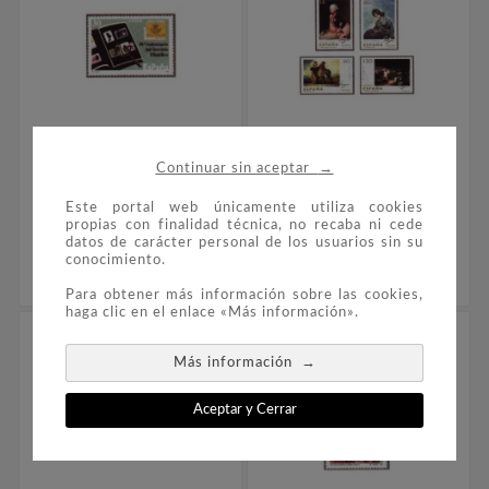
→
Continuar sin aceptar


Este portal web únicamente utiliza cookies
3441 50 Aniversario Del
3437/40 Pintura
propias con finalidad técnica, no recaba ni cede
Servicio Filatélico De
Española. Francisco De
datos de carácter personal de los usuarios sin su
Correos
Goya Y Lucientes
conocimiento.
0,55 €
3,95 €
Para obtener más información sobre las cookies,
haga clic en el enlace «Más información».
→
Más información
Aceptar y Cerrar