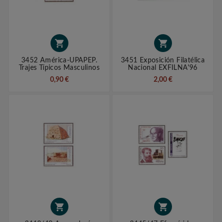


3452 América-UPAPEP.
3451 Exposición Filatélica
Trajes Típicos Masculinos
Nacional EXFILNA'96
0,90 €
2,00 €

