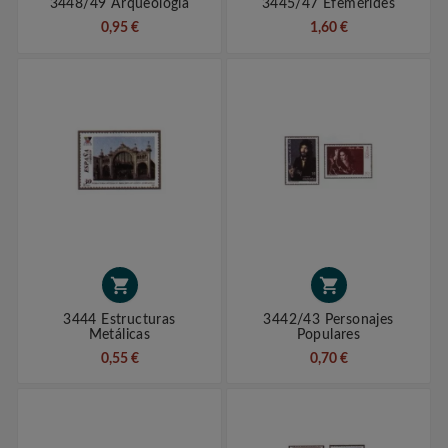
3448/49 Arqueología
3445/47 Efemérides
0,95 €
1,60 €


3444 Estructuras
3442/43 Personajes
Metálicas
Populares
0,55 €
0,70 €