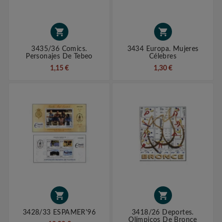


3435/36 Comics.
3434 Europa. Mujeres
Personajes De Tebeo
Célebres
1,15 €
1,30 €


3428/33 ESPAMER'96
3418/26 Deportes.
Olímpicos De Bronce