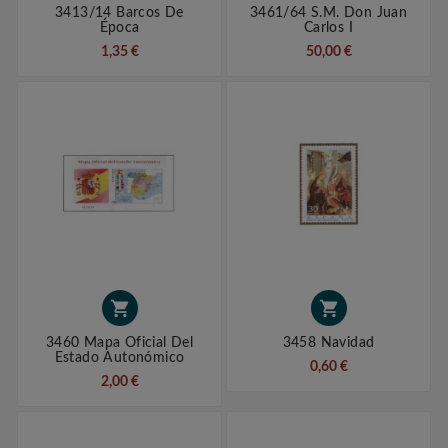
3413/14 Barcos De
3461/64 S.M. Don Juan
Época
Carlos I
1,35 €
50,00 €


3460 Mapa Oficial Del
3458 Navidad
Estado Autonómico
0,60 €
2,00 €