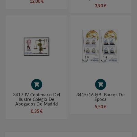
12,00 €
3,90 €


3417 IV Centenario Del
3415/16 HB. Barcos De
Ilustre Colegio De
Época
Abogados De Madrid
5,50 €
0,35 €