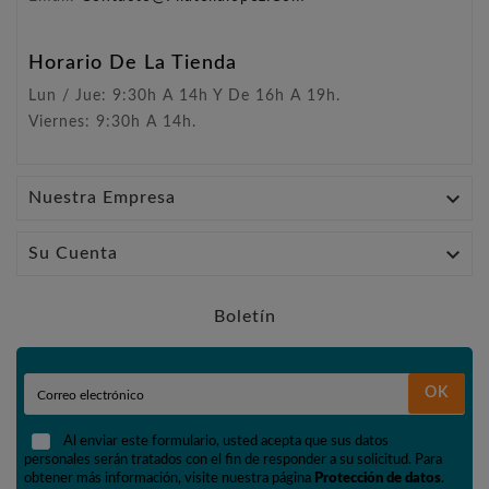
Horario De La Tienda
Lun / Jue: 9:30h A 14h Y De 16h A 19h.
Viernes: 9:30h A 14h.

Nuestra Empresa

Su Cuenta
Boletín
OK
Al enviar este formulario, usted acepta que sus datos
personales serán tratados con el fin de responder a su solicitud. Para
obtener más información, visite nuestra página
Protección de datos
.