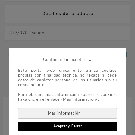
Detalles del producto
377/378 Escudo
LOS CLIENTES QUE ADQUIRIERON
→
Continuar sin aceptar
ESTE PRODUCTO TAMBIÉN
Este portal web únicamente utiliza cookies
COMPRARON:
propias con finalidad técnica, no recaba ni cede
datos de carácter personal de los usuarios sin su
conocimiento.


Para obtener más información sobre las cookies,
haga clic en el enlace «Más información».
→
Más información
Aceptar y Cerrar