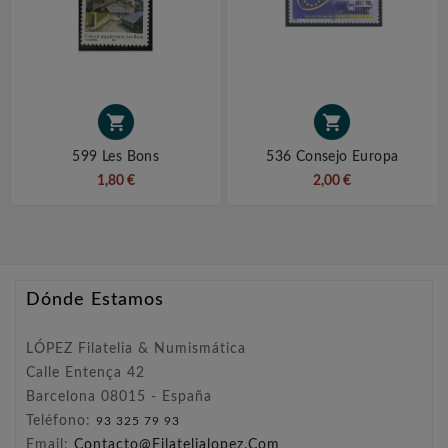


599 Les Bons
536 Consejo Europa
1,80 €
2,00 €
Dónde Estamos
LÓPEZ Filatelia & Numismática
Calle Entença 42
Barcelona 08015 - España
Teléfono:
93 325 79 93
Email:
Contacto@filatelialopez.com