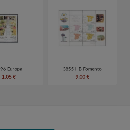
96 Europa
3855 HB Fomento
3




1,05 €
9,00 €