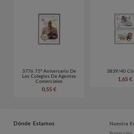
3776 75º Aniversario De
3839/40 Có



Los Colegios De Agentes
1,65 €
Comerciales
0,55 €
Dónde Estamos
Nuestra E
Protección