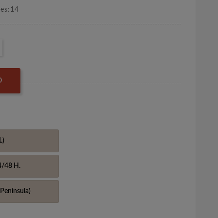
nes:14
O
L)
4/48 H.
Península)