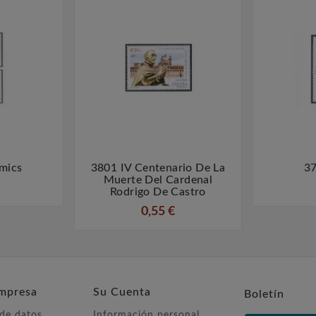
mics
3801 IV Centenario De La
37



Muerte Del Cardenal
Rodrigo De Castro
0,55 €
mpresa
Su Cuenta
Boletín
 de datos
Información personal