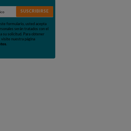
SUSCRIBIRSE
este formulario, usted acepta
rsonales serán tratados con el
a su solicitud. Para obtener
 visite nuestra página
atos
.