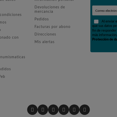
Devoluciones de
mercancía
 condiciones
Pedidos
Al enviar 
omos
que sus datos pe
Facturas por abono
o
fin de responder 
Direcciones
más información,
ionado con
Protección de d
Mis alertas
numismaticas
ndidos
Web