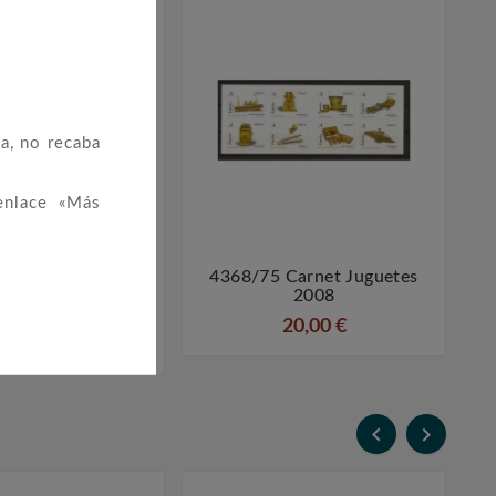
a, no recaba
enlace «Más
HB Exposición
4368/75 Carnet Juguetes




e Filatelia Juvenil
2008
paña 2002
20,00 €
5,00 €

