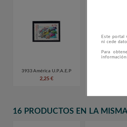
Este portal
ni cede dato
Para obten
información
3933 América U.P.A.E.P
3779 Camp



Internacional C
2,25 €
Violencia Dom
2,15 €
16 PRODUCTOS EN LA MISMA