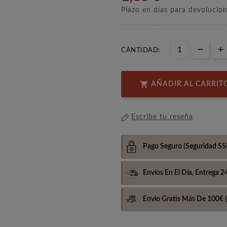
Plazo en días para devolucio
CANTIDAD:

AÑADIR AL CARRIT
Escribe tu reseña
Pago Seguro
(Seguridad SS
Envíos En El Día,
Entrega 2
Envio Gratis Más De 100€
(