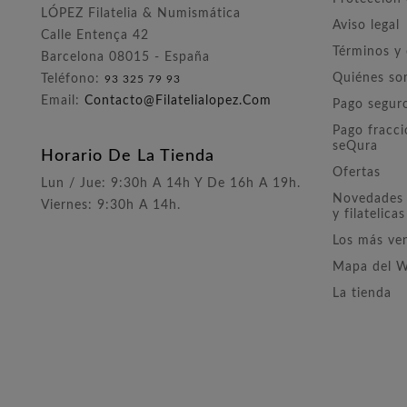
LÓPEZ Filatelia & Numismática
Aviso legal
Calle Entença 42
Términos y
Barcelona 08015 - España
Quiénes s
Teléfono:
93 325 79 93
Email:
Contacto@filatelialopez.com
Pago segur
Pago fracc
seQura
Horario De La Tienda
Ofertas
Lun / Jue: 9:30h A 14h Y De 16h A 19h.
Novedades 
Viernes: 9:30h A 14h.
y filatelicas
Los más ve
Mapa del 
La tienda