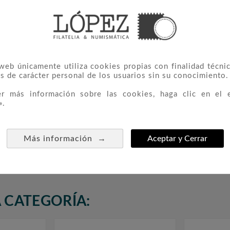
 web únicamente utiliza cookies propias con finalidad técnic
s de carácter personal de los usuarios sin su conocimiento.
er más información sobre las cookies, haga clic en el 
».
aña
3796 Europa
3878 



ontra La
Mundial D
→
Más información
Aceptar y Cerrar
1,05 €
éstica
Es
 CATEGORÍA: