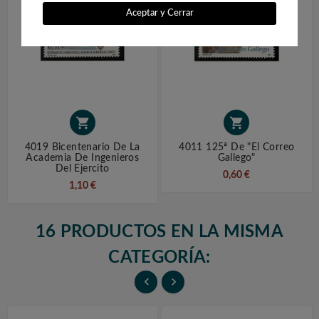
Aceptar y Cerrar


4019 Bicentenario De La
4011 125ª De "El Correo
Academia De Ingenieros
Gallego"
Del Ejercito
0,60 €
1,10 €
16 PRODUCTOS EN LA MISMA
CATEGORÍA:

