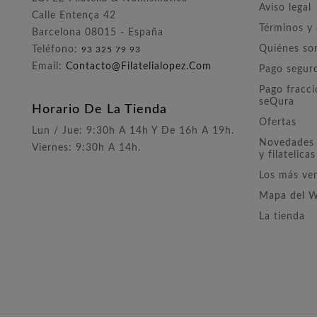
Aviso legal
Calle Entença 42
Términos y
Barcelona 08015 - España
Quiénes s
Teléfono:
93 325 79 93
Email:
Contacto@filatelialopez.com
Pago segur
Pago fracc
seQura
Horario De La Tienda
Ofertas
Lun / Jue: 9:30h A 14h Y De 16h A 19h.
Novedades 
Viernes: 9:30h A 14h.
y filatelicas
Los más ve
Mapa del 
La tienda