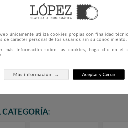
 web únicamente utiliza cookies propias con finalidad técnic
s de carácter personal de los usuarios sin su conocimiento.
er más información sobre las cookies, haga clic en el 
».
erculosos
3818/19 HB Monasterio De
3954 H
→
Más información
Aceptar y Cerrar



Silos
12,10 €
 CATEGORÍA: