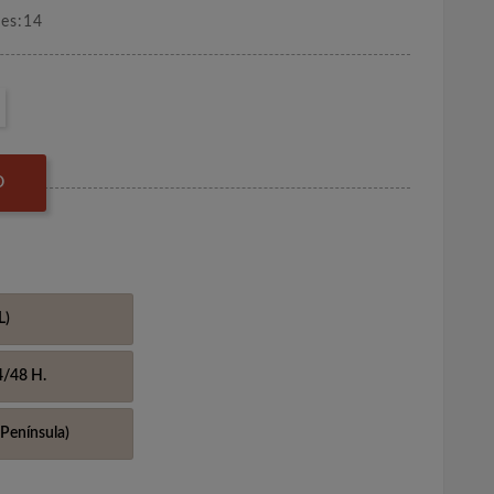
nes:14
O
L)
4/48 H.
Península)