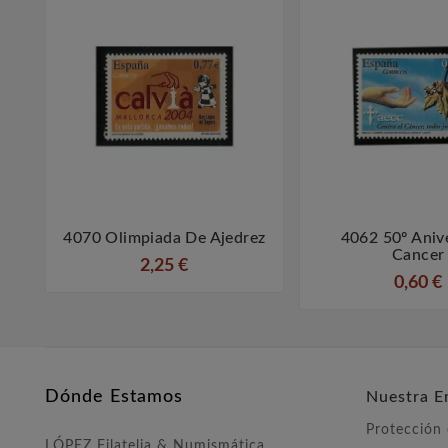
4070 Olimpiada De Ajedrez
4062 50º Aniv



Cancer
2,25 €
0,60 €
Dónde Estamos
Nuestra E
Protección
LÓPEZ Filatelia & Numismática