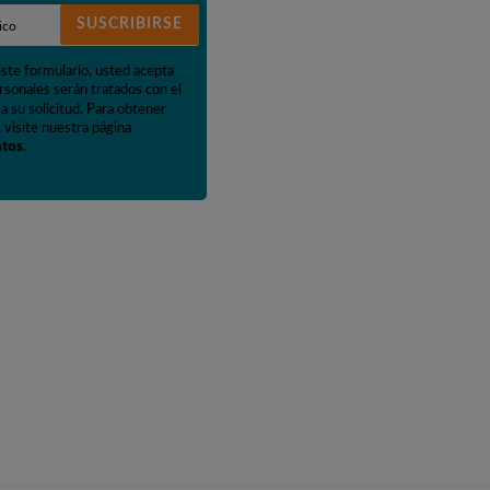
SUSCRIBIRSE
este formulario, usted acepta
rsonales serán tratados con el
a su solicitud. Para obtener
 visite nuestra página
atos
.