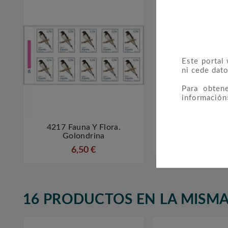
Este portal
ni cede dato
Para obten
información
4217 Fauna Y Flora.
0936/39 Pro Tub



Golondrina
10,00 €
6,50 €
16 PRODUCTOS EN LA MISMA