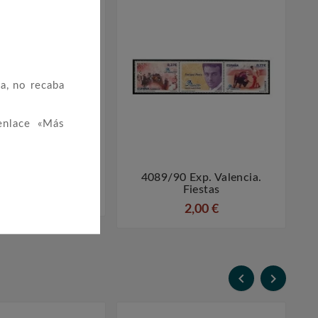
a, no recaba
enlace «Más
B Arte Español
4089/90 Exp. Valencia.




Fiestas
1,50 €
2,00 €

