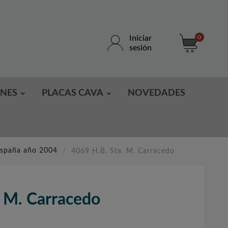
Iniciar
0
sesión
ONES
PLACAS CAVA
NOVEDADES
España año 2004
4069 H.B. Sta. M. Carracedo
. M. Carracedo