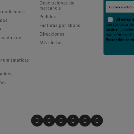
Devoluciones de
mercancía
 condiciones
Pedidos
Al enviar 
omos
que sus datos pe
Facturas por abono
o
fin de responder 
Direcciones
más información,
ionado con
Protección de d
Mis alertas
numismaticas
ndidos
Web