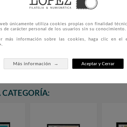
 web únicamente utiliza cookies propias con finalidad técnic
s de carácter personal de los usuarios sin su conocimiento.
er más información sobre las cookies, haga clic en el 
».
 Basica
4092/93 Exp. Valencia 04.
4288/95



Mar
→
Más información
Aceptar y Cerrar
2,80 €
 CATEGORÍA: