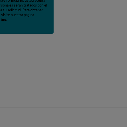
este formulario, usted acepta
rsonales serán tratados con el
a su solicitud. Para obtener
 visite nuestra página
atos
.