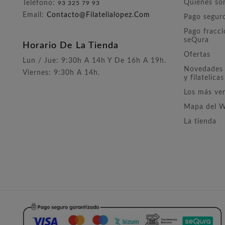
Quiénes s
Teléfono:
93 325 79 93
Email:
Contacto@filatelialopez.com
Pago segur
Pago fracc
seQura
Horario De La Tienda
Ofertas
Lun / Jue: 9:30h A 14h Y De 16h A 19h.
Novedades 
Viernes: 9:30h A 14h.
y filatelicas
Los más ve
Mapa del 
La tienda