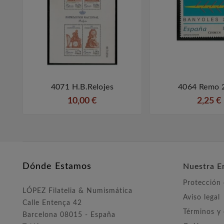
4071 H.B.Relojes
4064 Remo 



10,00 €
2,25 €
Dónde Estamos
Nuestra E
Protección
LÓPEZ Filatelia & Numismática
Aviso legal
Calle Entença 42
Términos y
Barcelona 08015 - España