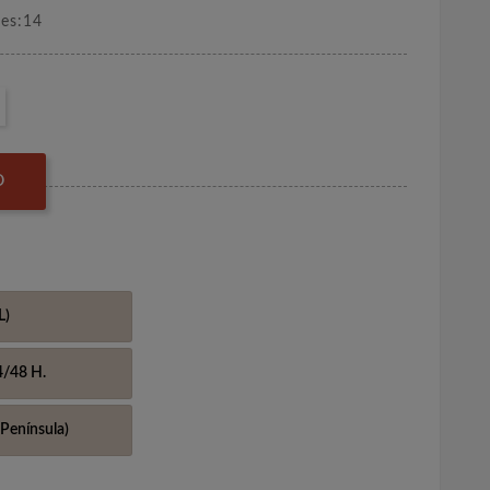
nes:14
O
L)
4/48 H.
Península)