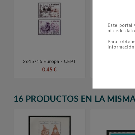
Este portal
ni cede dato
Para obten
información
2615/16 Europa - CEPT
4048/51 Serie



0,45 €
4,75 €
16 PRODUCTOS EN LA MISMA