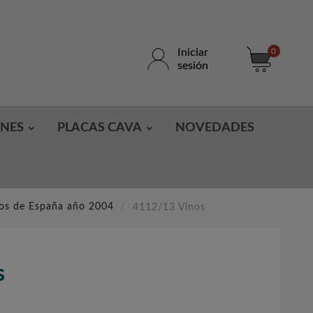
Iniciar
0
sesión
ONES
PLACAS CAVA
NOVEDADES
los de España año 2004
4112/13 Vinos
s