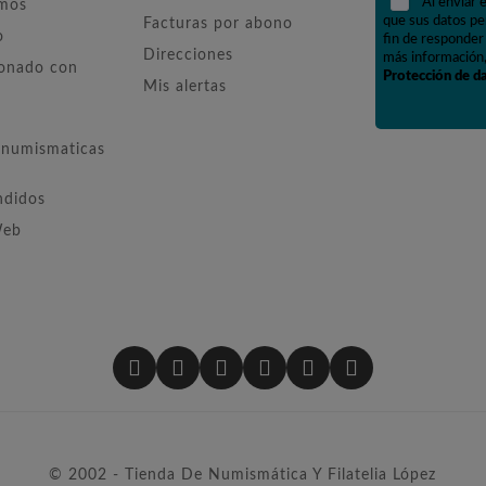
Al enviar 
omos
que sus datos pe
Facturas por abono
o
fin de responder 
Direcciones
más información,
ionado con
Protección de d
Mis alertas
numismaticas
ndidos
Web
© 2002 - Tienda De Numismática Y Filatelia López