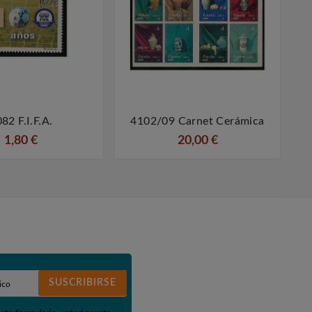
82 F.I.F.A.
4102/09 Carnet Cerámica




1,80 €
20,00 €
SUSCRIBIRSE