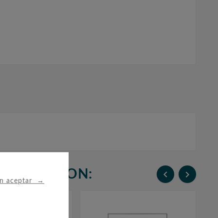
N COMPRARON:


→
in aceptar