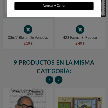
Aceptar y Cerrar


386/7 Bienal De Venecia.
428 Fauna. El Rebeco
8,10 €
2,40 €
9 PRODUCTOS EN LA MISMA
CATEGORÍA:

