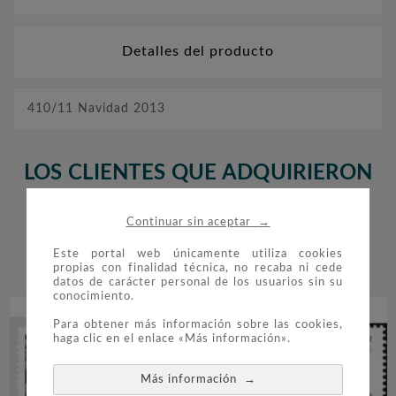
Detalles del producto
410/11 Navidad 2013
LOS CLIENTES QUE ADQUIRIERON
ESTE PRODUCTO TAMBIÉN
→
Continuar sin aceptar
COMPRARON:
Este portal web únicamente utiliza cookies


propias con finalidad técnica, no recaba ni cede
datos de carácter personal de los usuarios sin su
conocimiento.
Para obtener más información sobre las cookies,
haga clic en el enlace «Más información».
→
Más información