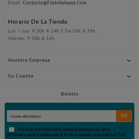
Email:
Contacto@filatelialopez.com
Horario De La Tienda
Lun / Jue: 9:30h A 14h Y De 16h A 19h.
Viernes: 9:30h A 14h.

Nuestra Empresa

Su Cuenta
Boletín
OK
Al enviar este formulario, usted acepta que sus datos
personales serán tratados con el fin de responder a su solicitud. Para