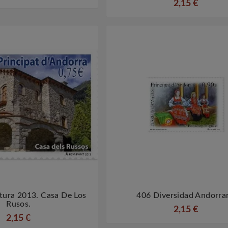
2,15 €
tura 2013. Casa De Los
406 Diversidad Andorra




Rusos.
2,15 €
2,15 €