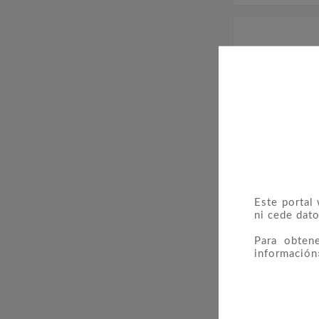
Este portal
ni cede dato
Para obten
información
404 Jazz I