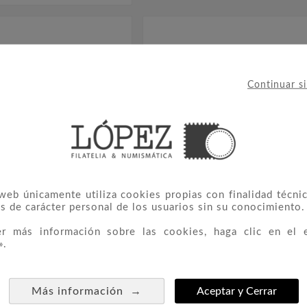
Continuar s
 web únicamente utiliza cookies propias con finalidad técnic
s de carácter personal de los usuarios sin su conocimiento.
er más información sobre las cookies, haga clic en el 
».
nvierno Andorra 2013.
403 Patrimonio Cultural 2




4,50 €
1,80 €
→
Más información
Aceptar y Cerrar