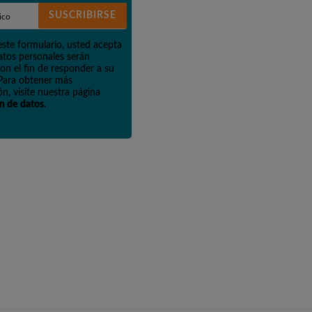
SUSCRIBIRSE
este formulario, usted acepta
atos personales serán
on el fin de responder a su
 Para obtener más
n, visite nuestra página
n de datos
.