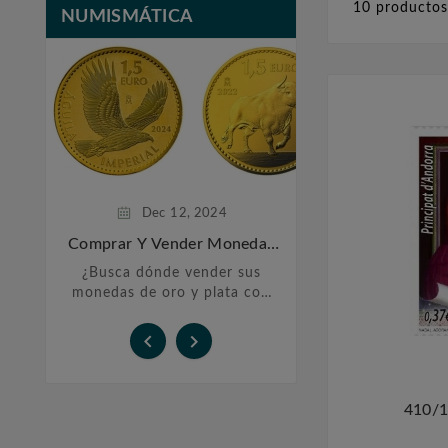
10 producto
NUMISMÁTICA
Feb
20,
Monedas De P
Inversi
La historia de las
plata se remonta 
años atrás, cu
sociedades h
comenzaron a utili
Dec
12,
2024
preciosos co
Comprar Y Vender Monedas
De Oro Y Plata En Barcelona
¿Busca dónde vender sus
monedas de oro y plata con
total confianza? En Filatelia
López, le ofrecemos un


servicio personalizado y
transparente para ...
410/1