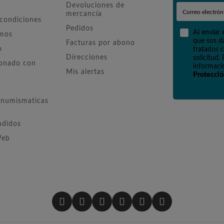
Devoluciones de
mercancía
 condiciones
Pedidos
Al enviar 
omos
que sus d
Facturas por abono
o
tratados c
Direcciones
solicitud.
ionado con
informació
Mis alertas
Protecció
numismaticas
ndidos
Web