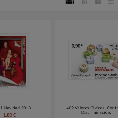
s
2023
Feb
14,
2023
lata De
La Númismatica En Barcelona
Filatel
ón
 monedas de
La numismática es el estudio y
La filateli
a miles de
la colección de monedas y
colección d
ando las
medallas, y Barcelona es una
otros mate
umanas
ciudad que cuenta con una
con la 
zar metales
rica historia en este campo.
Barcelona 
mo ...
Desde ...
1 Navidad 2013
409 Valores Civicos. Cont




Discriminación.
1,80 €