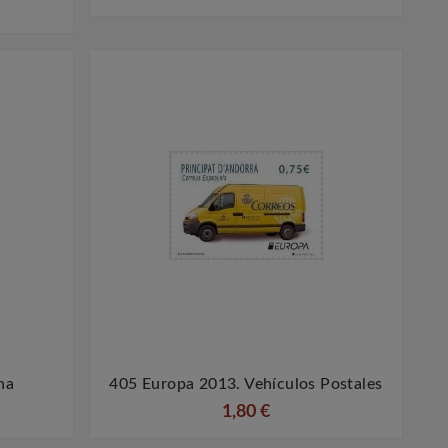
na
405 Europa 2013. Vehículos Postales


1,80 €