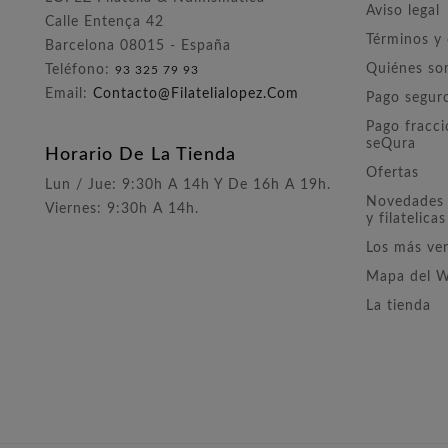
Aviso legal
Calle Entença 42
Términos y
Barcelona 08015 - España
Quiénes s
Teléfono:
93 325 79 93
Email:
Contacto@filatelialopez.com
Pago segur
Pago fracc
seQura
Horario De La Tienda
Ofertas
Lun / Jue: 9:30h A 14h Y De 16h A 19h.
Novedades 
Viernes: 9:30h A 14h.
y filatelicas
Los más ve
Mapa del 
La tienda