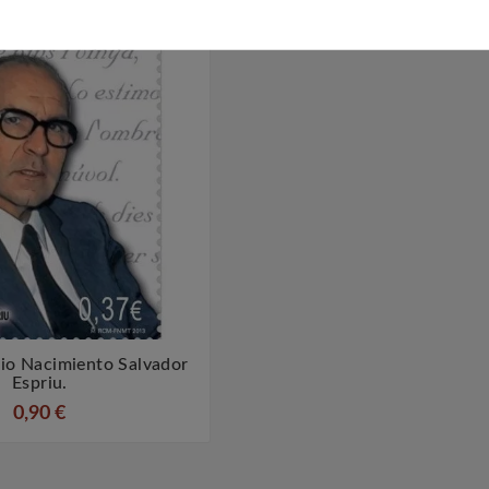
io Nacimiento Salvador


Espriu.
0,90 €