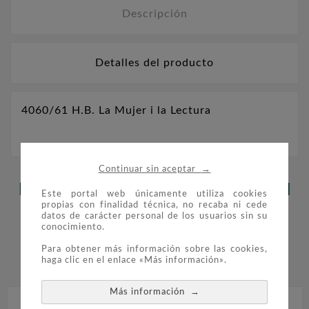
Descripción
Detalles del producto
4060/61 H.B. La Mujer i la Lectura
→
Continuar sin aceptar
LOS CLIENTES QUE ADQUIRIERON
Este portal web únicamente utiliza cookies
propias con finalidad técnica, no recaba ni cede
ESTE PRODUCTO TAMBIÉN
datos de carácter personal de los usuarios sin su
conocimiento.
COMPRARON:
Para obtener más información sobre las cookies,
haga clic en el enlace «Más información».


→
Más información