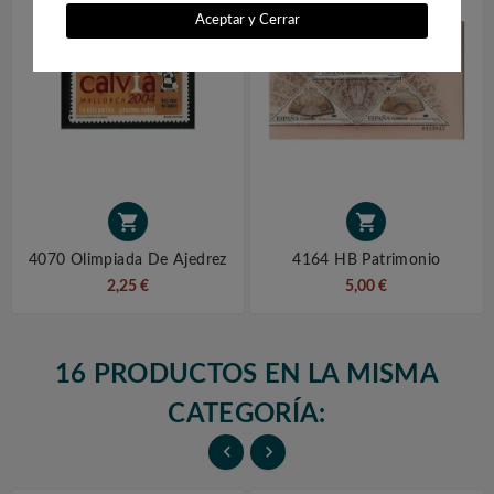
Aceptar y Cerrar


4070 Olimpiada De Ajedrez
4164 HB Patrimonio
2,25 €
5,00 €
16 PRODUCTOS EN LA MISMA
CATEGORÍA:

