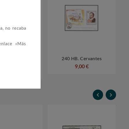
a, no recaba
enlace «Más
piada De Ajedrez
240 HB. Cervantes




2002
9,00 €
6,00 €

