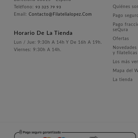
Quiénes s
Teléfono:
93 325 79 93
Email:
Contacto@filatelialopez.com
Pago segur
Pago fracc
seQura
Horario De La Tienda
Ofertas
Lun / Jue: 9:30h A 14h Y De 16h A 19h.
Novedades 
Viernes: 9:30h A 14h.
y filatelicas
Los más ve
Mapa del 
La tienda