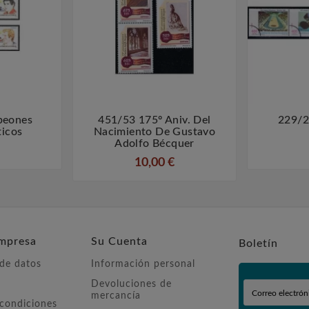
peones
451/53 175º Aniv. Del
229/2



ticos
Nacimiento De Gustavo
Adolfo Bécquer
10,00 €
mpresa
Su Cuenta
Boletín
 de datos
Información personal
Devoluciones de
mercancía
 condiciones