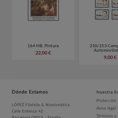
164 HB. Pintura
210/213 Cam



Automovilís
22,00 €
9,00 €
Dónde Estamos
Nuestra E
Protección
LÓPEZ Filatelia & Numismática
Aviso legal
Calle Entença 42
Términos y
Barcelona 08015 - España