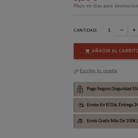
Plazo en días para devolucio
CANTIDAD:

AÑADIR AL CARRIT
Escribe tu reseña
Pago Seguro
(Seguridad SS
Envíos En El Día,
Entrega 2
Envio Gratis Más De 100€
(