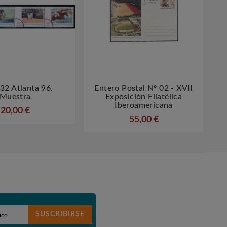
32 Atlanta 96.
Entero Postal Nº 02 - XVII




Muestra
Exposición Filatélica
Iberoamericana
20,00 €
55,00 €
SUSCRIBIRSE