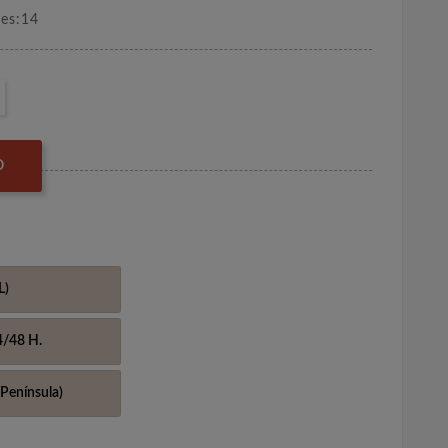
nes:14
O
L)
4/48 H.
Península)