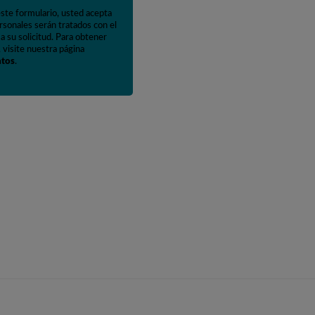
este formulario, usted acepta
rsonales serán tratados con el
a su solicitud. Para obtener
 visite nuestra página
atos
.