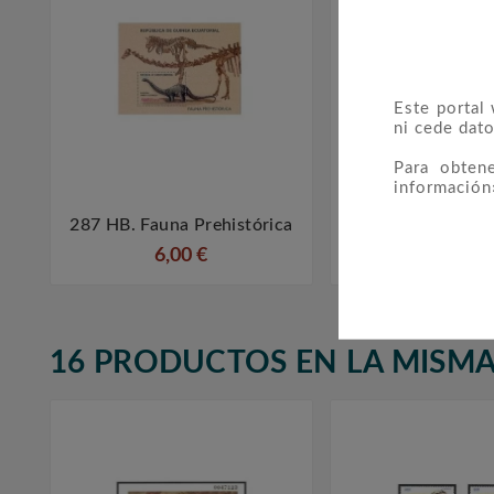
Este portal
ni cede dato
Para obten
información
287 HB. Fauna Prehistórica
209 HB. Ferroc



6,00 €
10,00 €
16 PRODUCTOS EN LA MISMA