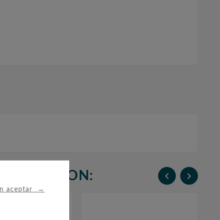
N COMPRARON:


→
in aceptar