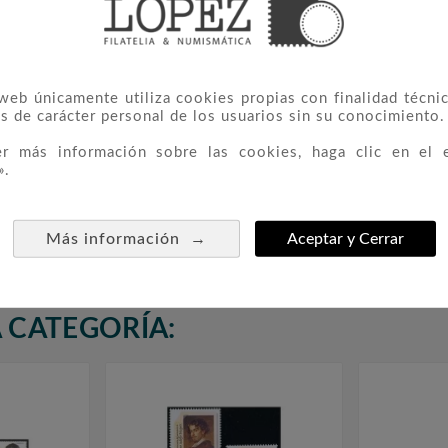
 web únicamente utiliza cookies propias con finalidad técnic
s de carácter personal de los usuarios sin su conocimiento.
er más información sobre las cookies, haga clic en el 
».
arriles
329 HB Motocicletas
314 Olim



6,00 €
→
Más información
Aceptar y Cerrar
 CATEGORÍA: