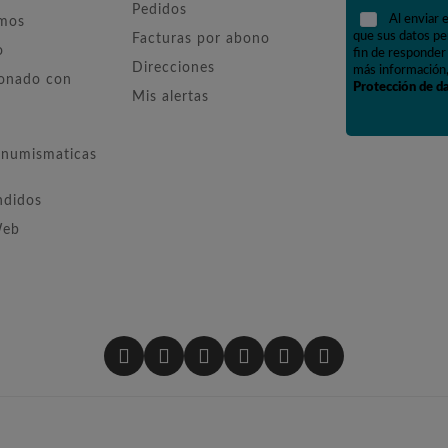
Pedidos
Al enviar 
omos
que sus datos pe
Facturas por abono
o
fin de responder 
Direcciones
más información,
ionado con
Protección de d
Mis alertas
numismaticas
ndidos
Web