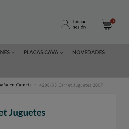
Iniciar
0
sesión
ONES
PLACAS CAVA
NOVEDADES
paña en Carnets
4288/95 Carnet Juguetes 2007
t Juguetes