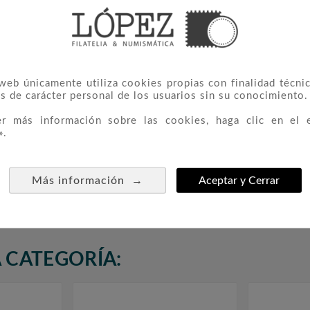
 web únicamente utiliza cookies propias con finalidad técnic
s de carácter personal de los usuarios sin su conocimiento.
er más información sobre las cookies, haga clic en el 
».
ario De La
4159 Europa
4312 
→
Más información
Aceptar y Cerrar



Institut 
1,50 €
 CATEGORÍA: