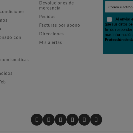
Devoluciones de
mercancía
 condiciones
Pedidos
Al enviar 
omos
que sus datos pe
Facturas por abono
o
fin de responder 
Direcciones
más información,
ionado con
Protección de d
Mis alertas
numismaticas
ndidos
Web