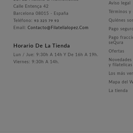
Aviso legal
Calle Entença 42
Términos y
Barcelona 08015 - España
Quiénes s
Teléfono:
93 325 79 93
Email:
Contacto@filatelialopez.com
Pago segur
Pago fracc
seQura
Horario De La Tienda
Ofertas
Lun / Jue: 9:30h A 14h Y De 16h A 19h.
Novedades 
Viernes: 9:30h A 14h.
y filatelicas
Los más ve
Mapa del 
La tienda