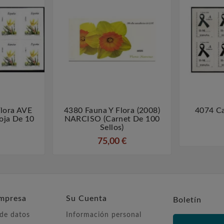
lora AVE
4380 Fauna Y Flora (2008)
4074 Ca



oja De 10
NARCISO (carnet De 100
Sellos)
75,00 €
mpresa
Su Cuenta
Boletín
 de datos
Información personal