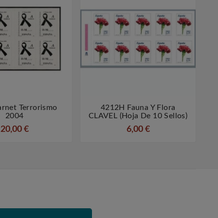
rnet Terrorismo
4212H Fauna Y Flora




2004
CLAVEL (hoja De 10 Sellos)
R
20,00 €
6,00 €