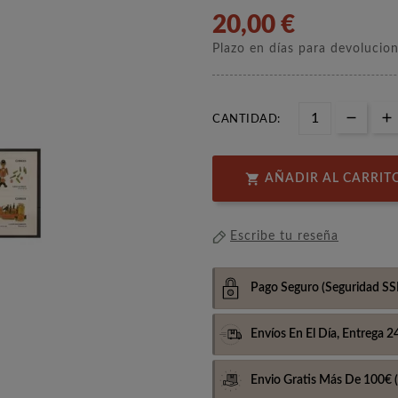
20,00 €
Plazo en días para devolucio
CANTIDAD:

AÑADIR AL CARRIT
Escribe tu reseña
Pago Seguro
(Seguridad SS
Envíos En El Día,
Entrega 2
Envio Gratis Más De 100€
(