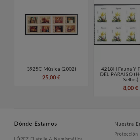
3925C Música (2002)
4218H Fauna Y F



DEL PARAISO (h
25,00 €
Sellos)
8,00 €
Dónde Estamos
Nuestra E
Protección
LÓPEZ Filatelia & Numismática