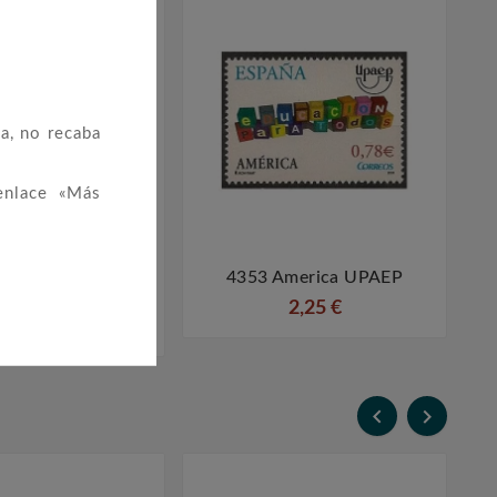
a, no recaba
enlace «Más
Centenario Del
4353 America UPAEP




D'Estudis Catalans
2,25 €
0,75 €

