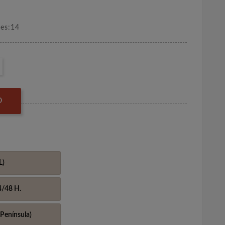
nes:14
O
L)
4/48 H.
Península)