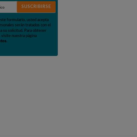
SUSCRIBIRSE
este formulario, usted acepta
rsonales serán tratados con el
a su solicitud. Para obtener
 visite nuestra página
atos
.