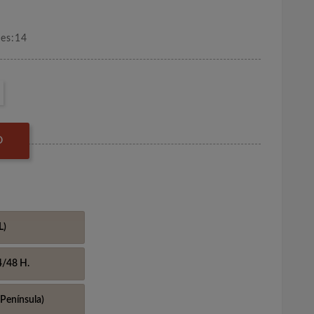
nes:14
O
L)
4/48 H.
Península)