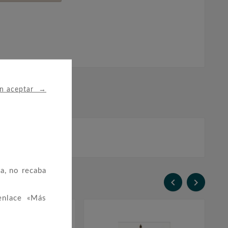
→
in aceptar
a, no recaba


enlace «Más