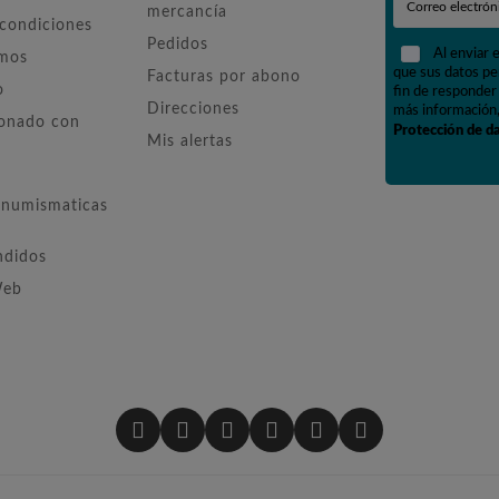
mercancía
 condiciones
Pedidos
Al enviar 
omos
que sus datos pe
Facturas por abono
o
fin de responder 
Direcciones
más información,
ionado con
Protección de d
Mis alertas
numismaticas
ndidos
Web