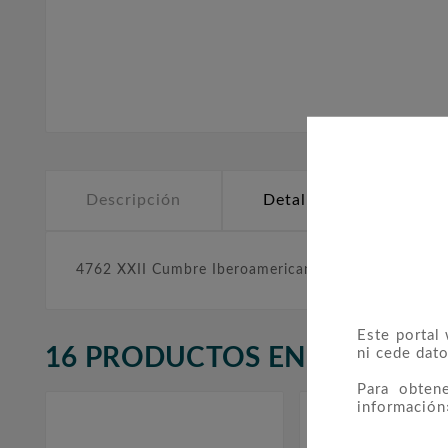
Descripción
Detalles del producto
4762 XXII Cumbre Iberoamericana. Cádiz.
Este portal
16 PRODUCTOS EN LA MISMA
ni cede dato
Para obten
información