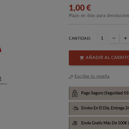
1,00 €
Plazo en días para devolucio
CANTIDAD:

AÑADIR AL CARRIT
Escribe tu reseña
Pago Seguro
(Seguridad SS
Envíos En El Día,
Entrega 2
Envio Gratis Más De 100€
(