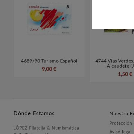
4689/90 Turismo Español
4744 Vías Verdes



Alcaudete (
9,00 €
1,50 €
Dónde Estamos
Nuestra E
Protección
LÓPEZ Filatelia & Numismática
Aviso legal