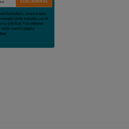
SUSCRIBIRSE
este formulario, usted acepta
rsonales serán tratados con el
a su solicitud. Para obtener
 visite nuestra página
atos
.