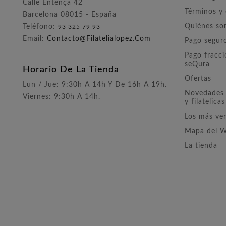
Calle Entença 42
Términos y
Barcelona 08015 - España
Quiénes s
Teléfono:
93 325 79 93
Email:
Contacto@filatelialopez.com
Pago segur
Pago fracc
seQura
Horario De La Tienda
Ofertas
Lun / Jue: 9:30h A 14h Y De 16h A 19h.
Novedades 
Viernes: 9:30h A 14h.
y filatelicas
Los más ve
Mapa del 
La tienda