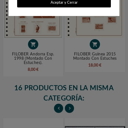
Aceptar y Cerrar


FILOBER Andorra Esp.
FILOBER Guinea 2015
1998 (montado Con
Montado Con Estuches
Estuches).
18,00 €
8,00 €
16 PRODUCTOS EN LA MISMA
CATEGORÍA:

