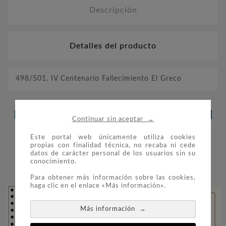
Descripción
Detalles del producto
498/501. IV Centenario Fallecimiento El Greco
LOS CLIENTES QUE ADQUIRIERON
→
Continuar sin aceptar
ESTE PRODUCTO TAMBIÉN
Este portal web únicamente utiliza cookies
propias con finalidad técnica, no recaba ni cede
COMPRARON:
datos de carácter personal de los usuarios sin su
conocimiento.


Para obtener más información sobre las cookies,
haga clic en el enlace «Más información».
→
Más información