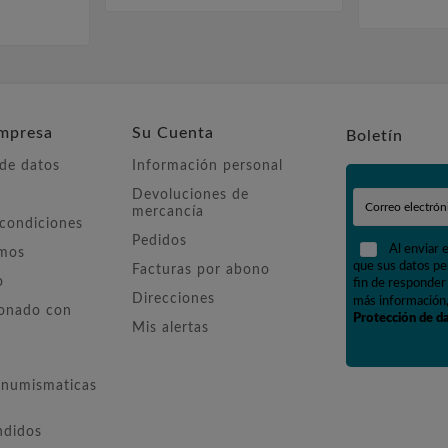
mpresa
Su Cuenta
Boletín
 de datos
Información personal
Devoluciones de
mercancía
 condiciones
Pedidos
Al enviar 
omos
que sus datos pe
Facturas por abono
o
fin de responder 
Direcciones
más información,
ionado con
Protección de d
Mis alertas
numismaticas
ndidos