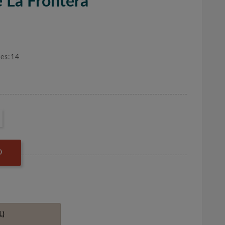
 La Frontera
nes:14
O
L)