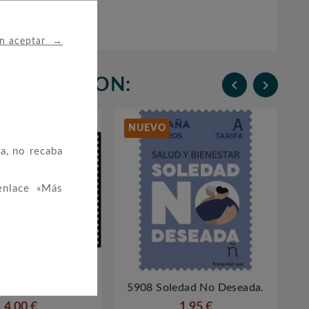
→
in aceptar
N COMPRARON:


NUEVO
a, no recaba
enlace «Más
niversario El País.
5908 Soledad No Deseada.




4,00 €
1,95 €