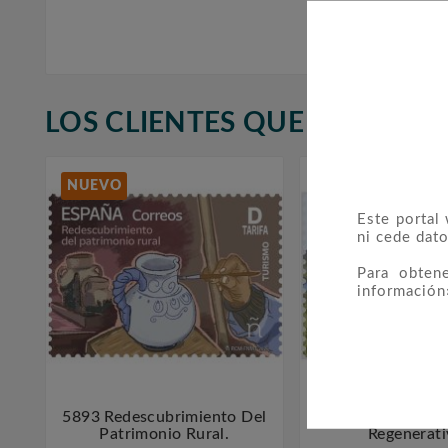
LOS CLIENTES QUE ADQUIR
NUEVO
NUEVO
Este portal
ni cede dato
Para obten
información
5893 Redescubrimiento Del
5892 Turismo Sos



Patrimonio Rural.
Regenerati