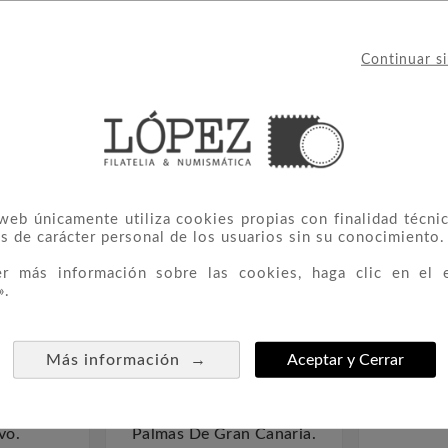
Continuar s
IERON ESTE PRODUCTO TAMBIÉ
NUEVO
NUEVO
 web únicamente utiliza cookies propias con finalidad técnic
s de carácter personal de los usuarios sin su conocimiento.
er más información sobre las cookies, haga clic en el 
».
→
Más información
Aceptar y Cerrar
tenible Y
5889 Carnaval De Las
5905 50 A



vo.
Palmas De Gran Canaria.