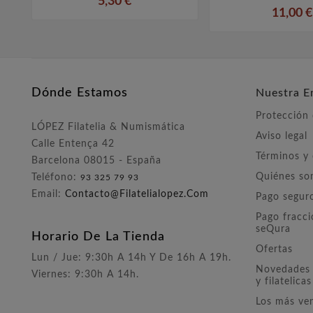
5,30 €
11,00 €
Dónde Estamos
Nuestra E
Protección
LÓPEZ Filatelia & Numismática
Aviso legal
Calle Entença 42
Términos y
Barcelona 08015 - España
Quiénes s
Teléfono:
93 325 79 93
Email:
Contacto@filatelialopez.com
Pago segur
Pago fracc
seQura
Horario De La Tienda
Ofertas
Lun / Jue: 9:30h A 14h Y De 16h A 19h.
Novedades 
Viernes: 9:30h A 14h.
y filatelicas
Los más ve