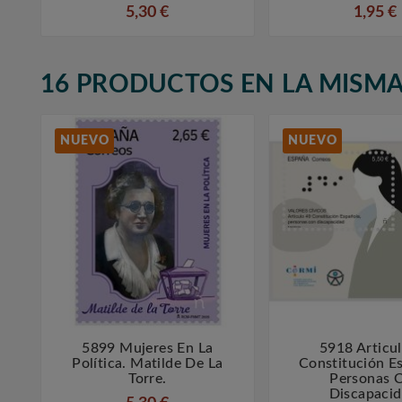
5,30 €
1,95 €
16 PRODUCTOS EN LA MISMA
NUEVO
NUEVO
5899 Mujeres En La
5918 Articu



Política. Matilde De La
Constitución E
Torre.
Personas 
Discapacid