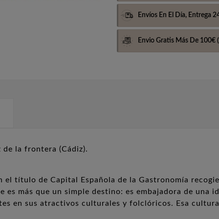
Envíos En El Día,
Entrega 2
Envio Gratis Más De 100€
(
de la frontera (Cádiz).
 el título de Capital Española de la Gastronomía recogi
e es más que un simple destino: es embajadora de una id
tes en sus atractivos culturales y folclóricos. Esa cultu