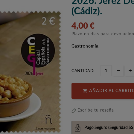
2026. Jerez De
(Cádiz).
4,00 €
Plazo en días para devolucio
Gastronomía.
CANTIDAD:

AÑADIR AL CARRIT
Escribe tu reseña
Pago Seguro
(Seguridad SS