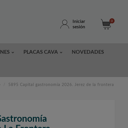
Iniciar
0
sesión
ONES
PLACAS CAVA
NOVEDADES
6
5895 Capital gastronomía 2026. Jerez de la frontera
Gastronomía