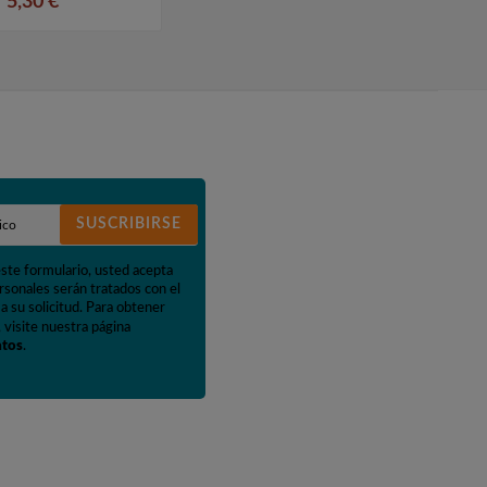
5,30 €
SUSCRIBIRSE
este formulario, usted acepta
rsonales serán tratados con el
a su solicitud. Para obtener
 visite nuestra página
atos
.