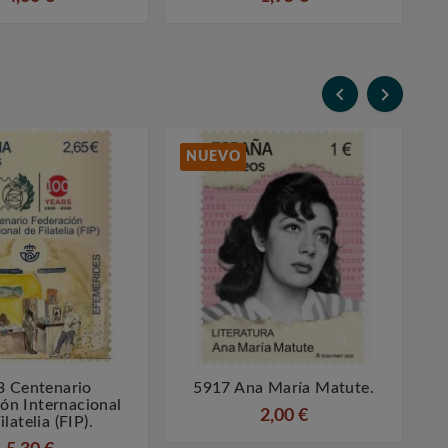


NUEVO
3 Centenario
5917 Ana María Matute.
5




ón Internacional
2,00 €
latelia (FIP).