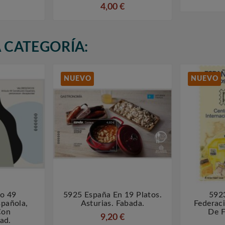
4,00 €
 CATEGORÍA:
NUEVO
NUEVO
lo 49
5925 España En 19 Platos.
592



spañola,
Asturias. Fabada.
Federaci
Con
De Fi
9,20 €
ad.