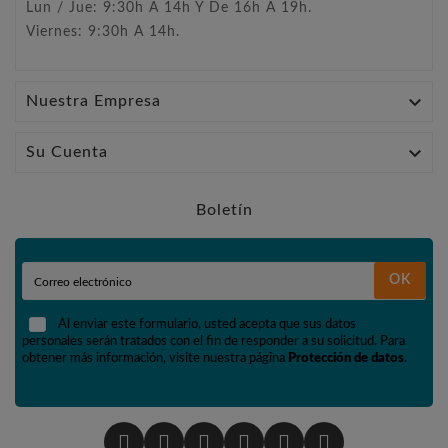
Lun / Jue: 9:30h A 14h Y De 16h A 19h.
Viernes: 9:30h A 14h.

Nuestra Empresa

Su Cuenta
Boletín
OK
Al enviar este formulario, usted acepta que sus datos
personales serán tratados con el fin de responder a su solicitud. Para
obtener más información, visite nuestra página
Protección de datos
.