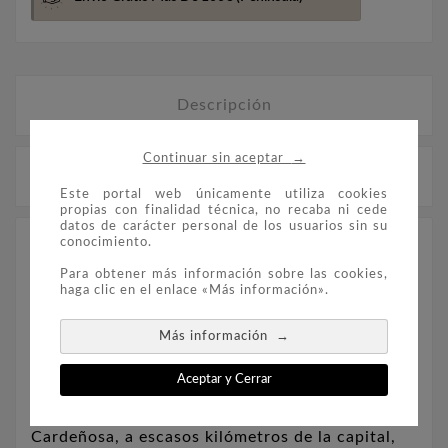
Descripción
→
Continuar sin aceptar
Detalles del producto
Este portal web únicamente utiliza cookies
propias con finalidad técnica, no recaba ni cede
datos de carácter personal de los usuarios sin su
conocimiento.
El de las Cogotas es uno de los grandes castros
vetones de la provincia de Ávila, que destaca
Para obtener más información sobre las cookies,
haga clic en el enlace «Más información».
por la importancia y cantidad de yacimientos de
la Edad del Hierro en su territorio y que son
→
Más información
muestras muy significativas de la cultura
prerromana. Este poblado celta y su necrópolis,
Aceptar y Cerrar
que se ubican en el cerro de las Cogotas, junto
al río Adaja, en el término municipal de
Cardeñosa, a escasos kilómetros de la capital,