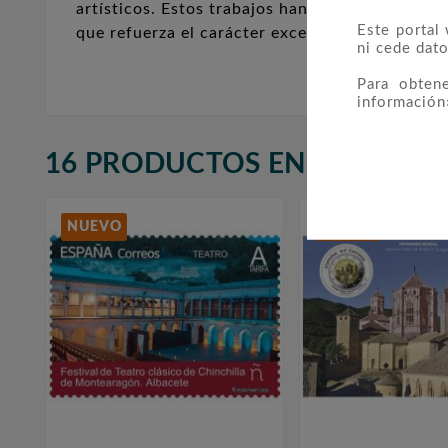
artísticos. Estos trabajos han aportado, ademá
Este portal
que refuerza el carácter excepcional de San Sa
ni cede dato
Para obten
información
16 PRODUCTOS EN LA MISMA
NUEVO
NUEVO