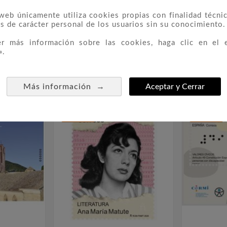
s, el descubrimiento de un singular friso altomedieval 
 web únicamente utiliza cookies propias con finalidad técnic
lvador de Priesca dentro del patrimonio histórico asturi
s de carácter personal de los usuarios sin su conocimiento.
er más información sobre las cookies, haga clic en el 
».
 CATEGORÍA:
→
Más información
Aceptar y Cerrar
NUEVO
NUEVO