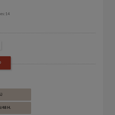
nes:14
O
L)
4/48 H.