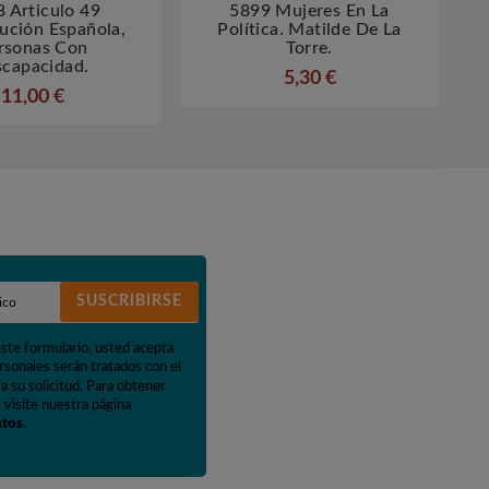
 Articulo 49
5899 Mujeres En La
5




ución Española,
Política. Matilde De La
rsonas Con
Torre.
scapacidad.
5,30 €
11,00 €
SUSCRIBIRSE
este formulario, usted acepta
rsonales serán tratados con el
a su solicitud. Para obtener
 visite nuestra página
atos
.