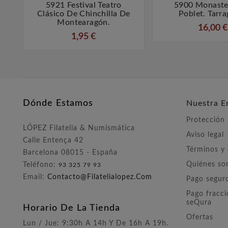
5921 Festival Teatro
5900 Monaste



Clásico De Chinchilla De
Poblet. Tarr
Montearagón.
16,00 €
1,95 €
Dónde Estamos
Nuestra E
Protección
LÓPEZ Filatelia & Numismática
Aviso legal
Calle Entença 42
Términos y
Barcelona 08015 - España
Quiénes s
Teléfono:
93 325 79 93
Email:
Contacto@filatelialopez.com
Pago segur
Pago fracc
seQura
Horario De La Tienda
Ofertas
Lun / Jue: 9:30h A 14h Y De 16h A 19h.