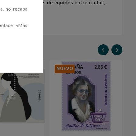
con representaciones de équidos enfrentados,
a, no recaba
ano.
enlace «Más


NUEVO