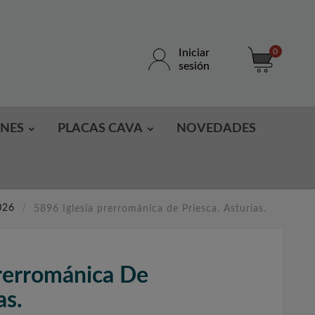
Iniciar
0
sesión
ONES
PLACAS CAVA
NOVEDADES
026
5896 Iglesia prerrománica de Priesca. Asturias.
Prerrománica De
as.