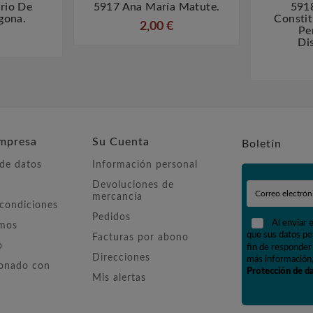
rio De
5917 Ana María Matute.
5918



agona.
Constit
2,00 €
Pe
Di
mpresa
Su Cuenta
Boletín
 de datos
Información personal
Devoluciones de
mercancía
 condiciones
Pedidos
Al enviar 
omos
que sus datos pe
Facturas por abono
o
fin de responder 
Direcciones
más información,
ionado con
Protección de d
Mis alertas