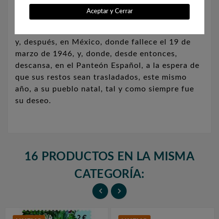
Arancelaria del Gobierno de la II República
Aceptar y Cerrar
(1936-1937), tras la caída de la democracia,
Matilde de la Torre se exilia, primero en Francia
y, después, en México, donde fallece el 19 de
marzo de 1946, y, donde, desde entonces,
descansa, en el Panteón Español, a la espera de
que sus restos sean trasladados, este mismo
año, a su pueblo natal, tal y como siempre fue
su deseo.
16 PRODUCTOS EN LA MISMA
CATEGORÍA:

