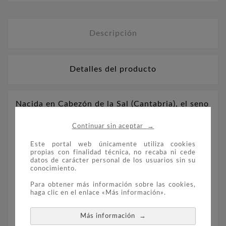
Descripción
Detalles del producto
Nacida en Cabezón de la Sal (Cantabria), el seno
de una familia que supo potenciar sus
→
Continuar sin aceptar
inquietudes intelectuales y culturales, Matilde
de la Torre (1884-1946) ejemplifica los
Este portal web únicamente utiliza cookies
importantes cambios sociales de la primera
propias con finalidad técnica, no recaba ni cede
datos de carácter personal de los usuarios sin su
mitad del siglo XX.
conocimiento.
Para obtener más información sobre las cookies,
haga clic en el enlace «Más información».
Diputada del PSOE en las Cortes Generales por
Asturias (1933-1939), impulsora de las Casas
→
Más información
Campesinas de Cantabria y Directora de Política