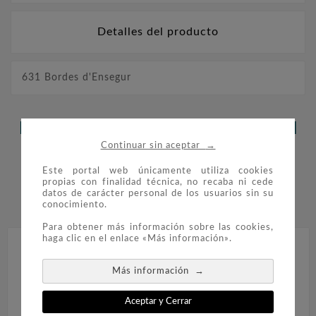
Detalles del producto
631 Bordes d'Ensegur
LOS CLIENTES QUE ADQUIRIERON
→
Continuar sin aceptar
ESTE PRODUCTO TAMBIÉN
Este portal web únicamente utiliza cookies
COMPRARON:
propias con finalidad técnica, no recaba ni cede
datos de carácter personal de los usuarios sin su


conocimiento.
Para obtener más información sobre las cookies,
haga clic en el enlace «Más información».
→
Más información
Aceptar y Cerrar