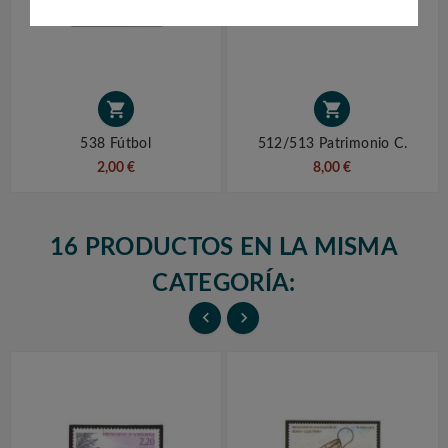


538 Fútbol
512/513 Patrimonio C.
2,00 €
8,00 €
16 PRODUCTOS EN LA MISMA
CATEGORÍA:

