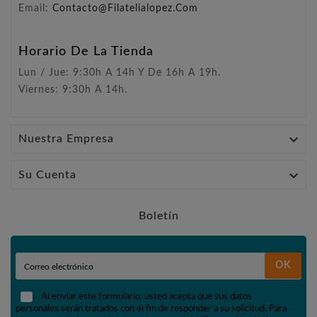
Email:
Contacto@filatelialopez.com
Horario De La Tienda
Lun / Jue: 9:30h A 14h Y De 16h A 19h.
Viernes: 9:30h A 14h.

Nuestra Empresa

Su Cuenta
Boletín
OK
Al enviar este formulario, usted acepta que sus datos
personales serán tratados con el fin de responder a su solicitud. Para