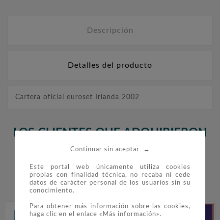
Descripción
Detalles del producto
Cartera oficial euroset Irlanda 2002
LOS CLIENTES QUE ADQUIRIERON
ESTE PRODUCTO TAMBIÉN
→
Continuar sin aceptar
COMPRARON:
Este portal web únicamente utiliza cookies
propias con finalidad técnica, no recaba ni cede
datos de carácter personal de los usuarios sin su


conocimiento.
Para obtener más información sobre las cookies,
haga clic en el enlace «Más información».