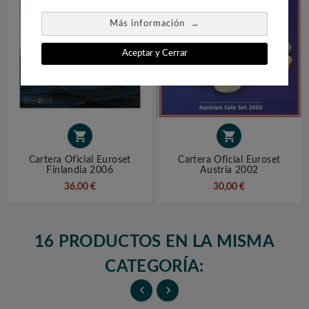
→
Más información
Aceptar y Cerrar


Cartera Oficial Euroset
Cartera Oficial Euroset
Finlandia 2006
Austria 2002
36,00 €
30,00 €
16 PRODUCTOS EN LA MISMA
CATEGORÍA:

