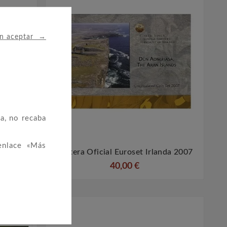
→
in aceptar
a, no recaba
enlace «Más
da 2007
Cartera Oficial Euroset Irlanda 2007


40,00 €