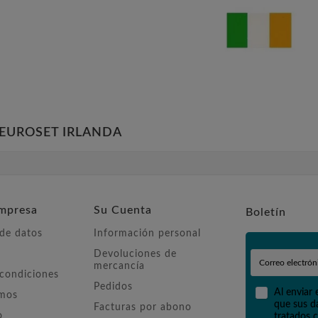
EUROSET IRLANDA
mpresa
Su Cuenta
Boletín
 de datos
Información personal
Devoluciones de
mercancía
 condiciones
Pedidos
Al enviar 
omos
que sus d
Facturas por abono
o
tratados c