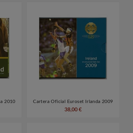
da 2010
Cartera Oficial Euroset Irlanda 2009


38,00 €