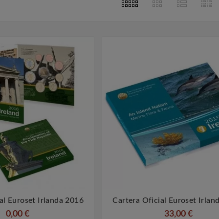
s
2023
Feb
14,
2023
lata De
La Númismatica En Barcelona
Filatel
ón
 monedas de
La numismática es el estudio y
La filateli
a miles de
la colección de monedas y
colección d
ando las
medallas, y Barcelona es una
otros mate
umanas
ciudad que cuenta con una
con la 
zar metales
rica historia en este campo.
Barcelona 
mo ...
Desde ...
al Euroset Irlanda 2016
Cartera Oficial Euroset Irlan




0,00 €
33,00 €