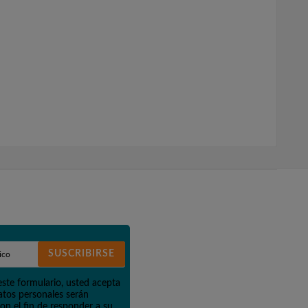
SUSCRIBIRSE
este formulario, usted acepta
atos personales serán
on el fin de responder a su