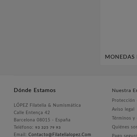
MONEDAS 
Dónde Estamos
Nuestra E
Protección
LÓPEZ Filatelia & Numismática
Aviso legal
Calle Entença 42
Términos y
Barcelona 08015 - España
Quiénes s
Teléfono:
93 325 79 93
Email:
Contacto@filatelialopez.com
Pago segur