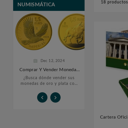
18 producto
NUMISMÁTICA
Feb
20,
Monedas De P
Inversi
La historia de las
plata se remonta 
años atrás, cu
sociedades h
comenzaron a utili
Dec
12,
2024
preciosos co
Comprar Y Vender Monedas
De Oro Y Plata En Barcelona
¿Busca dónde vender sus
monedas de oro y plata con
total confianza? En Filatelia
López, le ofrecemos un


servicio personalizado y
transparente para ...
Cartera Ofici