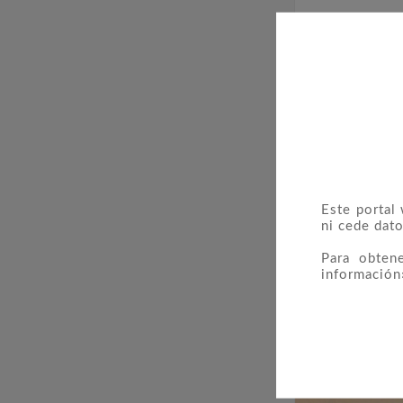
Este portal
ni cede dato
Para obten
Cartera Ofici
información