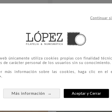
Continuar s
 web únicamente utiliza cookies propias con finalidad técnic
s de carácter personal de los usuarios sin su conocimiento.
er más información sobre las cookies, haga clic en el 
al Euroset Irlanda 2008
Cartera Oficial Euroset Irlan
».




(tratado De Roma)
40,00 €
40,00 €
→
Más información
Aceptar y Cerrar