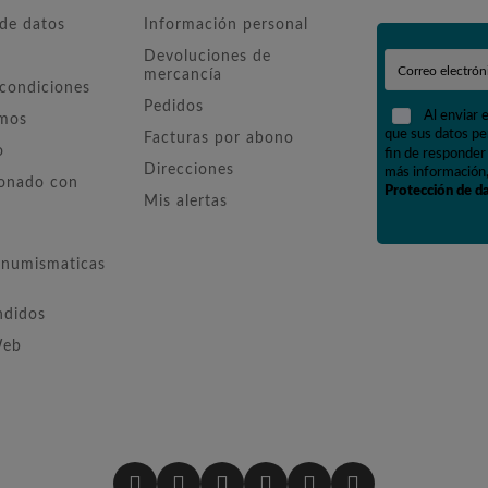
 de datos
Información personal
Devoluciones de
mercancía
 condiciones
Pedidos
Al enviar 
omos
que sus datos pe
Facturas por abono
o
fin de responder 
Direcciones
más información,
ionado con
Protección de d
Mis alertas
numismaticas
ndidos
Web