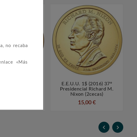
a, no recaba
enlace «Más
. 1$ (2015) 34º
E.E.U.U. 1$ (2016) 37º




ncial Eisenhower
Presidencial Richard M.
(2cecas)
Nixon (2cecas)
15,00 €
15,00 €

