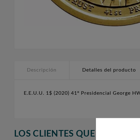
Descripción
Detalles del producto
E.E.U.U. 1$ (2020) 41º Presidencial George H
LOS CLIENTES QUE ADQUIR