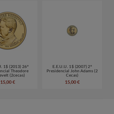
. 1$ (2013) 26º
E.E.U.U. 1$ (2007) 2º




encial Theodore
Presidencial John Adams (2
velt (2cecas)
Cecas)
15,00 €
15,00 €