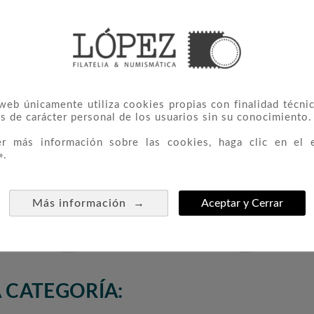
 web únicamente utiliza cookies propias con finalidad técnic
s de carácter personal de los usuarios sin su conocimiento.
er más información sobre las cookies, haga clic en el 
».
015) 35º
E.E.U.U. 1$ (2013) 25º
E.E.U.U



→
Más información
Aceptar y Cerrar
ohn F.
Presidencial William
Preside
ecas)
McKinley (2cecas)
15,00 €
 CATEGORÍA: