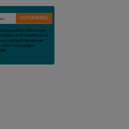
SUSCRIBIRSE
este formulario, usted acepta
rsonales serán tratados con el
a su solicitud. Para obtener
 visite nuestra página
atos
.