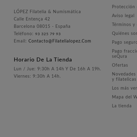
Protección
LÓPEZ Filatelia & Numismática
Aviso legal
Calle Entença 42
Términos y
Barcelona 08015 - España
Quiénes s
Teléfono:
93 325 79 93
Email:
Contacto@filatelialopez.com
Pago segur
Pago fracc
seQura
Horario De La Tienda
Ofertas
Lun / Jue: 9:30h A 14h Y De 16h A 19h.
Novedades 
Viernes: 9:30h A 14h.
y filatelicas
Los más ve
Mapa del 
La tienda