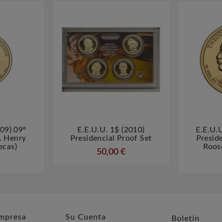
009) 09º
E.E.U.U. 1$ (2010)
E.E.U.U



. Henry
Presidencial Proof Set
Presid
ecas)
Roose
50,00 €
mpresa
Su Cuenta
Boletín