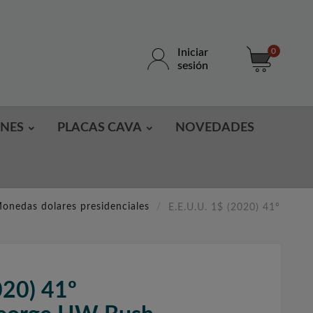
Iniciar
0
sesión
ONES
PLACAS CAVA
NOVEDADES
onedas dolares presidenciales
E.E.U.U. 1$ (2020) 41º
020) 41º