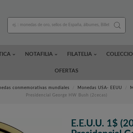
TICA
NOTAFILIA
FILATELIA
COLECCI
OFERTAS
edas conmemorativas mundiales
Monedas USA- EEUU
M
Presidencial George HW Bush (2cecas)
E.E.U.U. 1$ (2