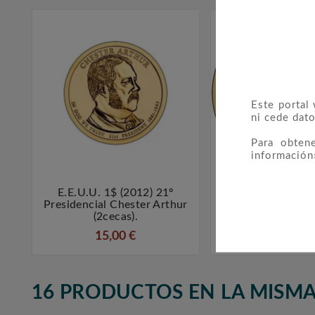
Este portal
ni cede dato
Para obten
información
E.E.U.U. 1$ (2012) 21º
E.E.U.U. 1$ (2



Presidencial Chester Arthur
Presidencial J
(2cecas).
Kennedy (2c
15,00 €
15,00 €
16 PRODUCTOS EN LA MISMA