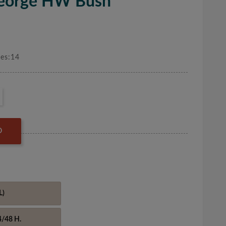
George HW Bush
nes:14
O
L)
4/48 H.