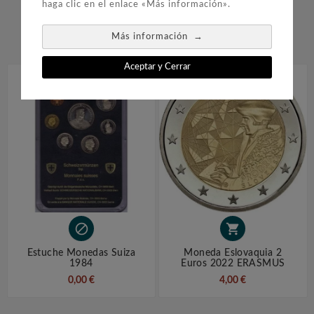
haga clic en el enlace «Más información».
COMPRARON:
→
Más información


Aceptar y Cerrar


Estuche Monedas Suiza
Moneda Eslovaquia 2
1984
Euros 2022 ERASMUS
0,00 €
4,00 €