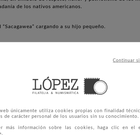
adanía de los nativos americanos.
al “Sacagawea” cargando a su hijo pequeño.
Continuar s
 web únicamente utiliza cookies propias con finalidad técnic
s de carácter personal de los usuarios sin su conocimiento.
IERON ESTE PRODUCTO TAMBIÉ
er más información sobre las cookies, haga clic en el 
».