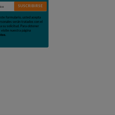
SUSCRIBIRSE
este formulario, usted acepta
rsonales serán tratados con el
a su solicitud. Para obtener
 visite nuestra página
atos
.