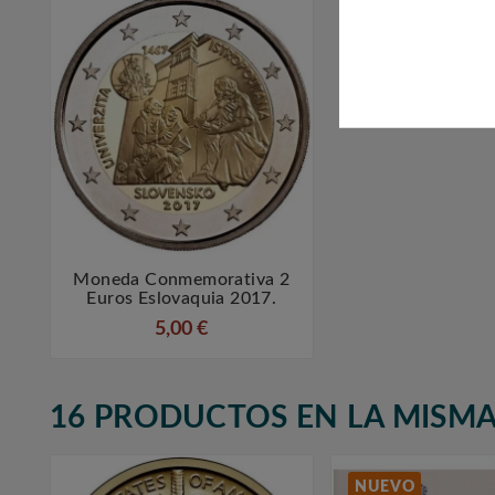
Moneda Conmemorativa 2


Euros Eslovaquia 2017.
5,00 €
16 PRODUCTOS EN LA MISMA
NUEVO