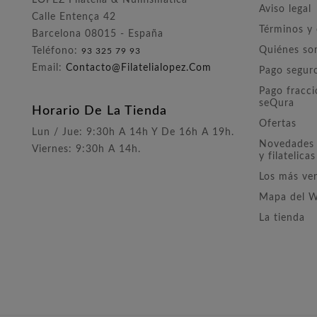
LÓPEZ Filatelia & Numismática
Aviso legal
Calle Entença 42
Términos y
Barcelona 08015 - España
Quiénes s
Teléfono:
93 325 79 93
Email:
Contacto@filatelialopez.com
Pago segur
Pago fracc
seQura
Horario De La Tienda
Ofertas
Lun / Jue: 9:30h A 14h Y De 16h A 19h.
Novedades 
Viernes: 9:30h A 14h.
y filatelicas
Los más ve
Mapa del 
La tienda