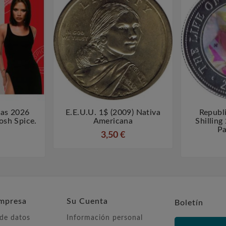
ras 2026
E.E.U.U. 1$ (2009) Nativa
Republ



osh Spice.
Americana
Shilling
Pa
3,50 €
mpresa
Su Cuenta
Boletín
 de datos
Información personal