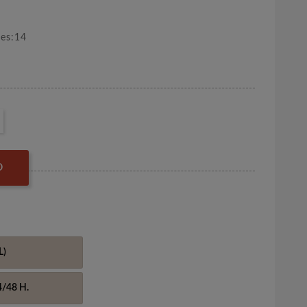
nes:14
O
L)
4/48 H.