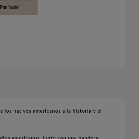
Península)
 los nativos americanos a la historia y el
indios americanos, junto con una bandera