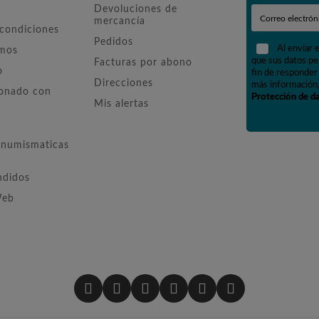
Devoluciones de
mercancía
 condiciones
Pedidos
Al enviar 
omos
que sus datos pe
Facturas por abono
o
fin de responder 
Direcciones
más información,
ionado con
Protección de d
Mis alertas
numismaticas
ndidos
Web