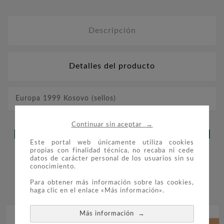
Descripción
Detalles del producto
Europa 1999 Kosovo (sellos)
→
Continuar sin aceptar
LOS CLIENTES QUE ADQUIRIERON
Este portal web únicamente utiliza cookies
ESTE PRODUCTO TAMBIÉN
propias con finalidad técnica, no recaba ni cede
datos de carácter personal de los usuarios sin su
conocimiento.
COMPRARON:
Para obtener más información sobre las cookies,


haga clic en el enlace «Más información».
→
Más información