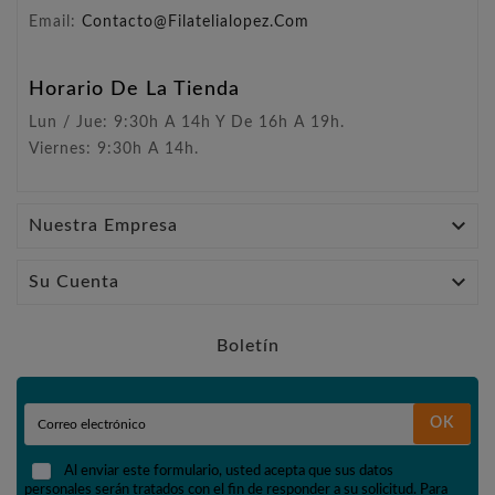
Email:
Contacto@filatelialopez.com
Horario De La Tienda
Lun / Jue: 9:30h A 14h Y De 16h A 19h.
Viernes: 9:30h A 14h.

Nuestra Empresa

Su Cuenta
Boletín
OK
Al enviar este formulario, usted acepta que sus datos
personales serán tratados con el fin de responder a su solicitud. Para