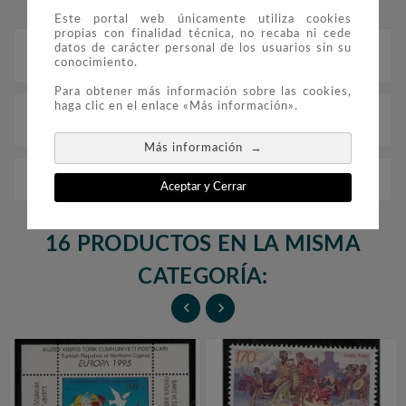
Este portal web únicamente utiliza cookies
propias con finalidad técnica, no recaba ni cede
datos de carácter personal de los usuarios sin su
Descripción
conocimiento.
Para obtener más información sobre las cookies,
haga clic en el enlace «Más información».
Detalles del producto
→
Más información
Europa 2000 Yugoslavia (carnet) Azul
Aceptar y Cerrar
16 PRODUCTOS EN LA MISMA
CATEGORÍA:

