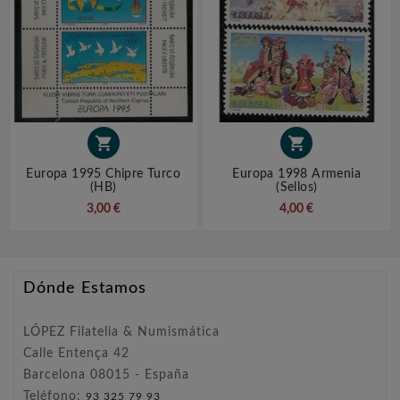


Europa 1995 Chipre Turco
Europa 1998 Armenia
(HB)
(sellos)
3,00 €
4,00 €
Dónde Estamos
LÓPEZ Filatelia & Numismática
Calle Entença 42
Barcelona 08015 - España
Teléfono:
93 325 79 93