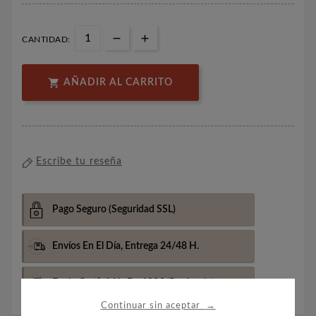
CANTIDAD:

AÑADIR AL CARRITO
Escribe tu reseña
Pago Seguro
(Seguridad SSL)
Envíos En El Día,
Entrega 24/48 H.
Envio Gratis Más De 100€
(Península)
→
Continuar sin aceptar