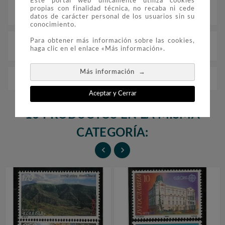
Este portal web únicamente utiliza cookies
propias con finalidad técnica, no recaba ni cede
Descripción
datos de carácter personal de los usuarios sin su
conocimiento.
Para obtener más información sobre las cookies,
Detalles del producto
haga clic en el enlace «Más información».
→
Más información
Europa 2000 Guernsey (sello)
Aceptar y Cerrar
16 PRODUCTOS EN LA MISMA
CATEGORÍA:

