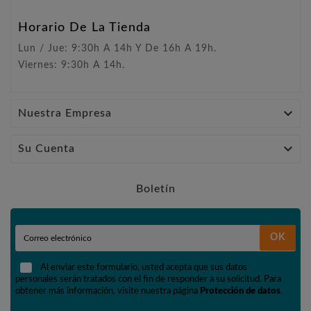
Horario De La Tienda
Lun / Jue: 9:30h A 14h Y De 16h A 19h.
Viernes: 9:30h A 14h.

Nuestra Empresa

Su Cuenta
Boletín
OK
Al enviar este formulario, usted acepta que sus datos
personales serán tratados con el fin de responder a su solicitud. Para
obtener más información, visite nuestra página
Protección de datos
.