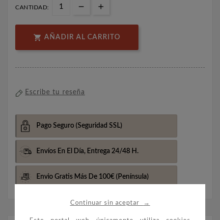
CANTIDAD:

AÑADIR AL CARRITO
Escribe tu reseña
Pago Seguro
(Seguridad SSL)
Envíos En El Día,
Entrega 24/48 H.
Envio Gratis Más De 100€
(Península)
→
Continuar sin aceptar