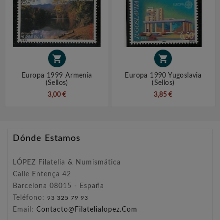


Europa 1999 Armenia
Europa 1990 Yugoslavia
(sellos)
(sellos)
3,00 €
3,85 €
Dónde Estamos
LÓPEZ Filatelia & Numismática
Calle Entença 42
Barcelona 08015 - España
Teléfono:
93 325 79 93
Email:
Contacto@filatelialopez.com