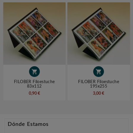


FILOBER Filoestuche
FILOBER Filoestuche
83x112
195x255
0,90 €
3,00 €
Dónde Estamos