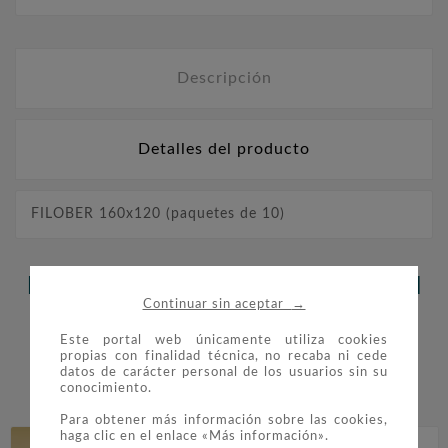
Descripción
Detalles del producto
FILOBER 160x120 (paquetes de 10)
LOS CLIENTES QUE ADQUIRIERON
→
Continuar sin aceptar
ESTE PRODUCTO TAMBIÉN
Este portal web únicamente utiliza cookies
COMPRARON:
propias con finalidad técnica, no recaba ni cede
datos de carácter personal de los usuarios sin su
conocimiento.


Para obtener más información sobre las cookies,
haga clic en el enlace «Más información».