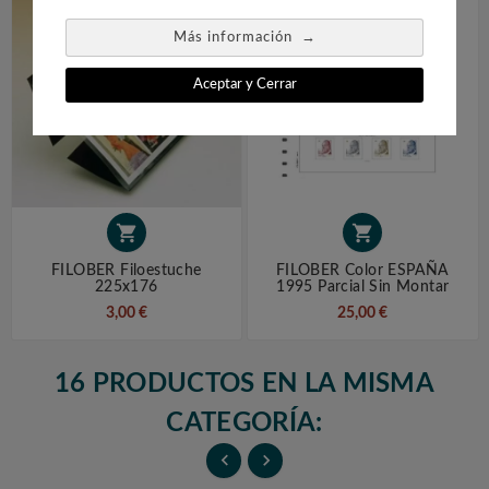
→
Más información
Aceptar y Cerrar


FILOBER Filoestuche
FILOBER Color ESPAÑA
225x176
1995 Parcial Sin Montar
3,00 €
25,00 €
16 PRODUCTOS EN LA MISMA
CATEGORÍA:

