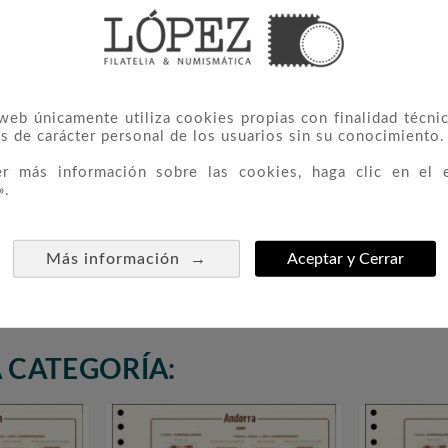
 web únicamente utiliza cookies propias con finalidad técnic
s de carácter personal de los usuarios sin su conocimiento.
er más información sobre las cookies, haga clic en el 
».
ra Esp.
108/109 Europa
308



ntar).
0,50 €
→
Más información
Aceptar y Cerrar
 CATEGORÍA: