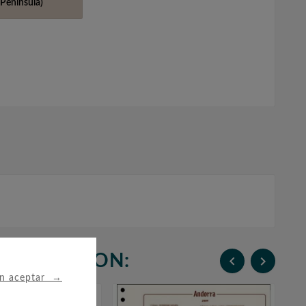
Península)
N COMPRARON:


→
in aceptar