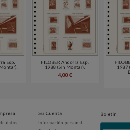
ra Esp.
FILOBER Andorra Esp.
FILOBE



Montar).
1988 (sin Montar).
1987 
E
4,00 €
mpresa
Su Cuenta
Boletín
 de datos
Información personal