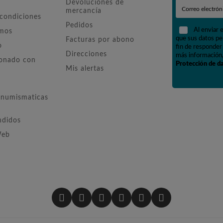
Devoluciones de
mercancía
 condiciones
Pedidos
Al enviar 
omos
que sus datos pe
Facturas por abono
o
fin de responder 
Direcciones
más información,
ionado con
Protección de d
Mis alertas
numismaticas
ndidos
Web