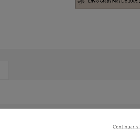
Envio Gratis Más De 100€
(
IERON ESTE PRODUCTO TAMBIÉ
Continuar s