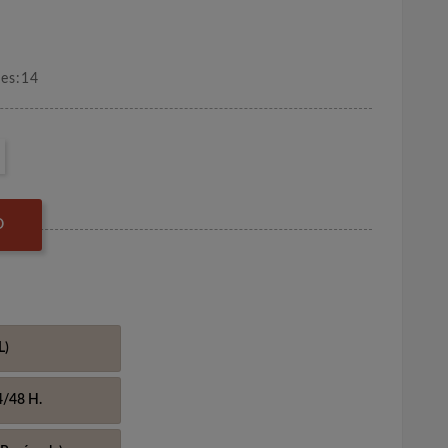
nes:14
O
L)
4/48 H.