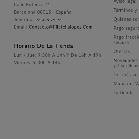
Aviso legal
Calle Entença 42
Términos y
Barcelona 08015 - España
Quiénes s
Teléfono:
93 325 79 93
Email:
Contacto@filatelialopez.com
Pago segur
Pago fracc
seQura
Horario De La Tienda
Ofertas
Lun / Jue: 9:30h A 14h Y De 16h A 19h.
Novedades 
Viernes: 9:30h A 14h.
y filatelicas
Los más ve
Mapa del 
La tienda