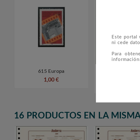
Este portal
ni cede dato
Para obten
información
615 Europa
FILOBER Andor



1983 (sin Mo
1,00 €
4,00 €
16 PRODUCTOS EN LA MISMA