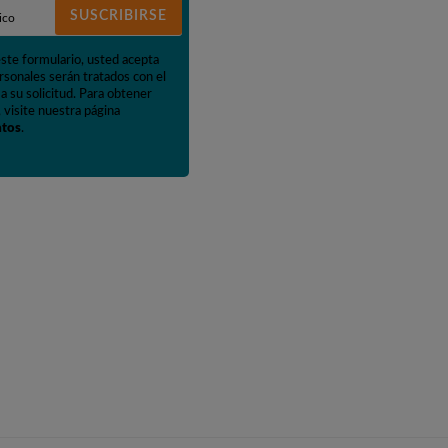
SUSCRIBIRSE
este formulario, usted acepta
rsonales serán tratados con el
a su solicitud. Para obtener
 visite nuestra página
atos
.