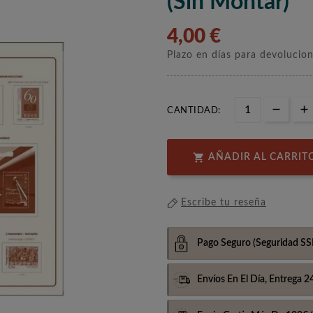
(sin Montar)
4,00 €
Plazo en días para devolucio
CANTIDAD:

AÑADIR AL CARRIT
Escribe tu reseña
Pago Seguro
(Seguridad SS
Envíos En El Día,
Entrega 2