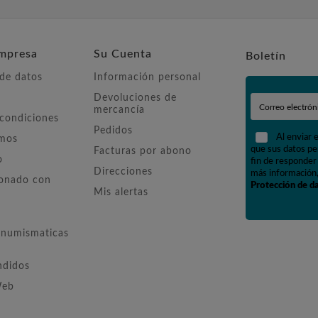
mpresa
Su Cuenta
Boletín
 de datos
Información personal
Devoluciones de
mercancía
 condiciones
Pedidos
Al enviar 
omos
que sus datos pe
Facturas por abono
o
fin de responder 
Direcciones
más información,
ionado con
Protección de d
Mis alertas
numismaticas
ndidos
Web