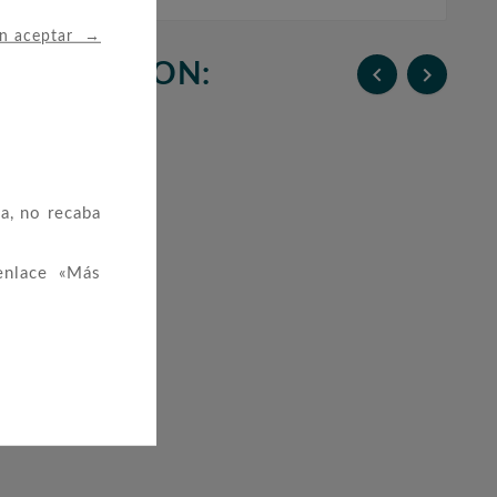
→
in aceptar
N COMPRARON:


a, no recaba
enlace «Más