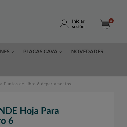
Iniciar
0
sesión
ONES
PLACAS CAVA
NOVEDADES
 Puntos de Libro 6 departamentos.
DE Hoja Para
ro 6