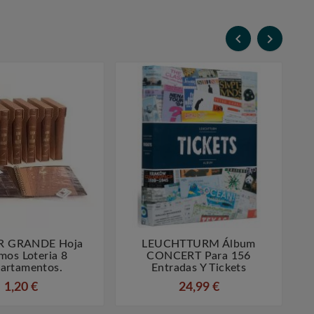


R GRANDE Hoja
LEUCHTTURM Álbum




mos Loteria 8
CONCERT Para 156
artamentos.
Entradas Y Tickets
1,20 €
24,99 €