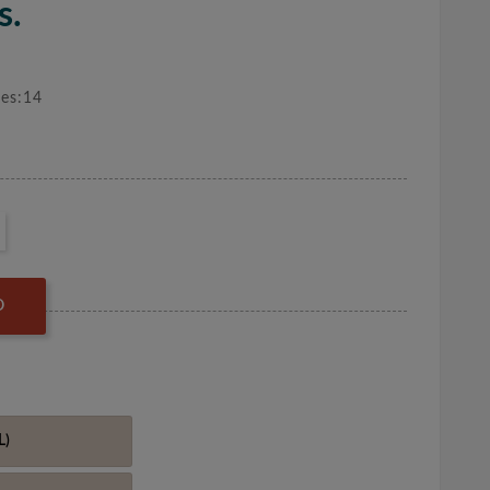
s.
nes:14
O
L)