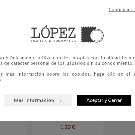
Continuar s
IERON ESTE PRODUCTO TAMBIÉ
 web únicamente utiliza cookies propias con finalidad técnic
s de carácter personal de los usuarios sin su conocimiento.
er más información sobre las cookies, haga clic en el 
».
→
Más información
Aceptar y Cerrar
s ESPAÑA
FILOBER GRANDE Hoja



o Con
Sobres De Azucar 12
s
Departamentos.
1,20 €