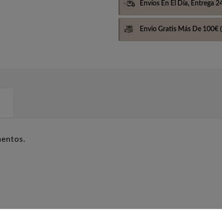
Envíos En El Día,
Entrega 2
Envio Gratis Más De 100€
(
mentos.