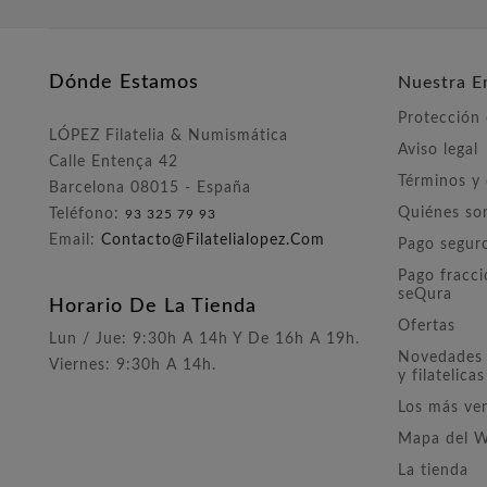
Dónde Estamos
Nuestra E
Protección
LÓPEZ Filatelia & Numismática
Aviso legal
Calle Entença 42
Términos y
Barcelona 08015 - España
Quiénes s
Teléfono:
93 325 79 93
Email:
Contacto@filatelialopez.com
Pago segur
Pago fracc
seQura
Horario De La Tienda
Ofertas
Lun / Jue: 9:30h A 14h Y De 16h A 19h.
Novedades 
Viernes: 9:30h A 14h.
y filatelicas
Los más ve
Mapa del 
La tienda