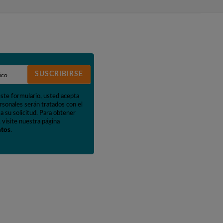
SUSCRIBIRSE
este formulario, usted acepta
rsonales serán tratados con el
a su solicitud. Para obtener
 visite nuestra página
atos
.