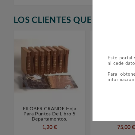
LOS CLIENTES QUE ADQUIR
Este portal
ni cede dato
Para obten
información
FILOBER GRANDE Hoja
FILOBER Sello



Para Puntos De Libro 5
2011 Montad
Departamentos.
Estuche
1,20 €
75,00 €