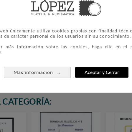
 web únicamente utiliza cookies propias con finalidad técnic
s de carácter personal de los usuarios sin su conocimiento.
er más información sobre las cookies, haga clic en el 
».
a 2007
Cartera Oficial Euroset
Homenaje



stuches)
España 2007 + 2€ Tratado
Nº
De Roma
→
Más información
Aceptar y Cerrar
30,00 €
 CATEGORÍA: