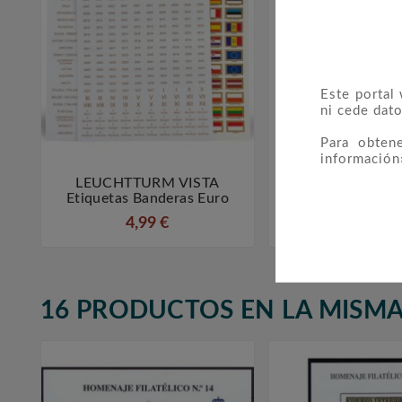
Este portal
ni cede dato
Para obten
información
LEUCHTTURM VISTA
TORRES Españ



Etiquetas Banderas Euro
(montado Con E
4,99 €
72,00 €
16 PRODUCTOS EN LA MISMA