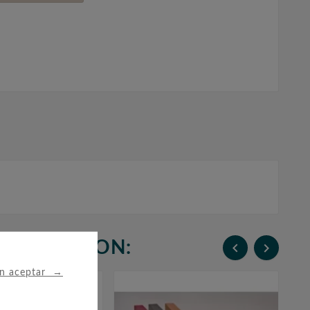
N COMPRARON:


→
in aceptar