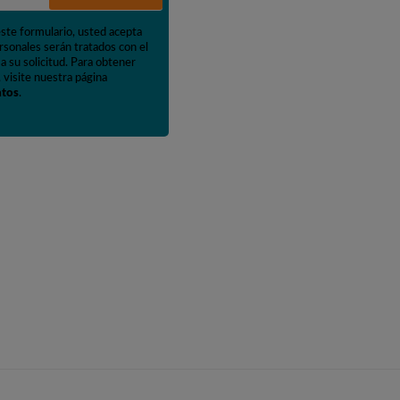
este formulario, usted acepta
rsonales serán tratados con el
a su solicitud. Para obtener
 visite nuestra página
atos
.