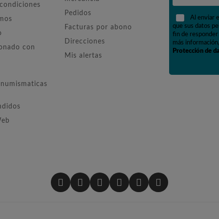
 condiciones
Pedidos
Al enviar 
omos
que sus datos pe
Facturas por abono
o
fin de responder 
Direcciones
más información,
ionado con
Protección de d
Mis alertas
numismaticas
ndidos
Web