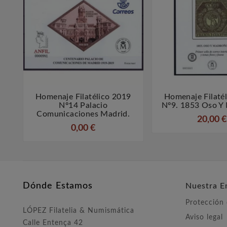
Homenaje Filatélico 2019
Homenaje Filaté



Nº14 Palacio
Nº9. 1853 Oso Y
Comunicaciones Madrid.
20,00 €
0,00 €
Dónde Estamos
Nuestra E
Protección
LÓPEZ Filatelia & Numismática
Aviso legal
Calle Entença 42