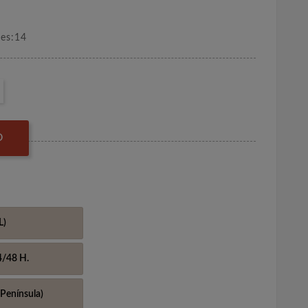
nes:14
O
L)
4/48 H.
Península)