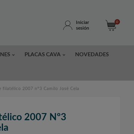
Iniciar
0
sesión
ONES
PLACAS CAVA
NOVEDADES
filatélico 2007 nº3 Camilo José Cela
télico 2007 Nº3
la