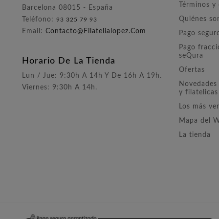
Términos y
Barcelona 08015 - España
Quiénes s
Teléfono:
93 325 79 93
Email:
Contacto@filatelialopez.com
Pago segur
Pago fracc
seQura
Horario De La Tienda
Ofertas
Lun / Jue: 9:30h A 14h Y De 16h A 19h.
Novedades 
Viernes: 9:30h A 14h.
y filatelicas
Los más ve
Mapa del 
La tienda