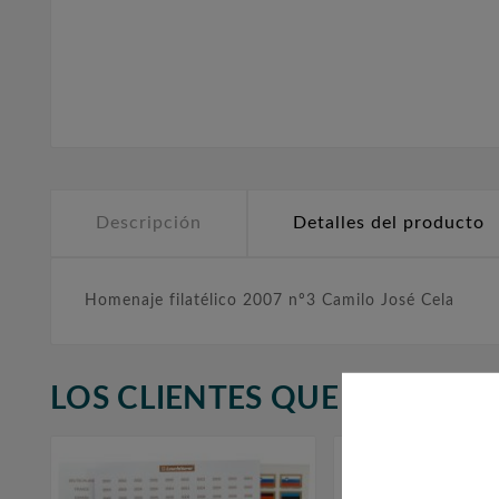
Descripción
Detalles del producto
Homenaje filatélico 2007 nº3 Camilo José Cela
LOS CLIENTES QUE ADQUIR