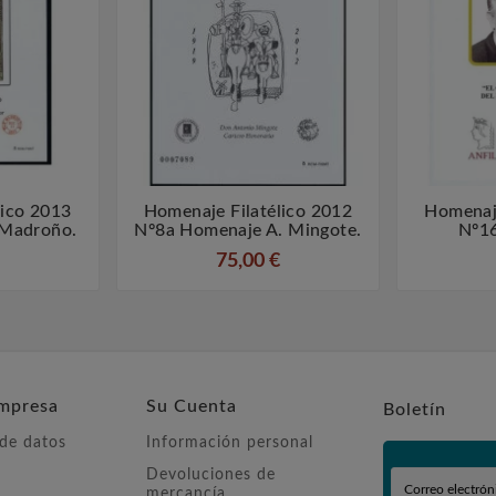
lico 2013
Homenaje Filatélico 2012
Homenaje



 Madroño.
Nº8a Homenaje A. Mingote.
Nº16
75,00 €
mpresa
Su Cuenta
Boletín
 de datos
Información personal
Devoluciones de
mercancía