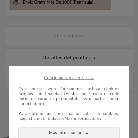
Envio Gratis Más De 100€
(Península)
Descripción
Detalles del producto
→
Manual de las Emisiones de los Sellos de España
Continuar sin aceptar
(1939/50). volumen III (Alvaro Martinez-Pinna)
Este portal web únicamente utiliza cookies
propias con finalidad técnica, no recaba ni cede
datos de carácter personal de los usuarios sin su
16 PRODUCTOS EN LA MISMA
conocimiento.
Para obtener más información sobre las cookies,
CATEGORÍA:
haga clic en el enlace «Más información».


→
Más información