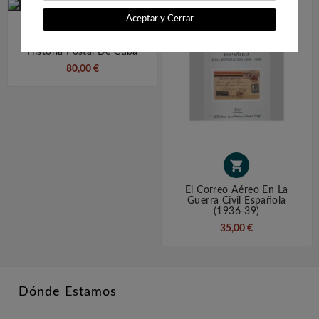
Aceptar y Cerrar

História Postal De Cuba
80,00 €

El Correo Aéreo En La
Guerra Civil Española
(1936-39)
35,00 €
Dónde Estamos