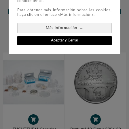
conocimiento.
Para obtener más información sobre las cookies,
LOS CLIENTES QUE ADQUIRIERON
haga clic en el enlace «Más información».
ESTE PRODUCTO TAMBIÉN
→
Más información
COMPRARON:
Aceptar y Cerrar



