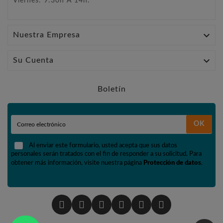
Viernes: 9:30h A 14h.

Nuestra Empresa

Su Cuenta
Boletín
OK
Al enviar este formulario, usted acepta que sus datos
personales serán tratados con el fin de responder a su solicitud. Para
obtener más información, visite nuestra página
Protección de datos
.