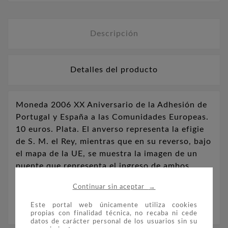
Descripción
Detalles del producto
Moneda 2006 XX Aniversario de la Adhesión de
Portugal y España a las Comunidades Europeas.
10 euros. Plata. El anverso representa la efigie
de S. M. el Rey, mientras que en su reverso, bajo
el mapa de la UE, se muestra la imagen de un
puente que representa el ingreso de ambos
países en las Comunidades Europeas. Peso: 27
→
Continuar sin aceptar
gr. Diámetro: 40 mm. Tirada: 12.000 unidades.
Este portal web únicamente utiliza cookies
propias con finalidad técnica, no recaba ni cede
datos de carácter personal de los usuarios sin su