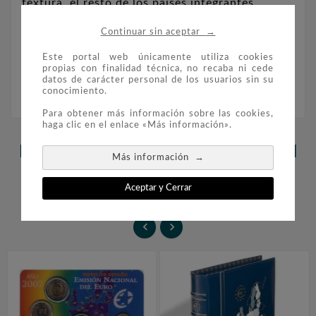
textura, el resto de los países integrantes
incorporados sucesivamente hasta 2007. Peso:
→
Continuar sin aceptar
27 gr. Diámetro: 40 mm. Moneda encapsulada
con certificado de la FNMT, sin caja ni cartón
Este portal web únicamente utiliza cookies
propias con finalidad técnica, no recaba ni cede
exterior.
datos de carácter personal de los usuarios sin su
conocimiento.
Para obtener más información sobre las cookies,
haga clic en el enlace «Más información».
LOS CLIENTES QUE ADQUIRIERON
→
Más información
ESTE PRODUCTO TAMBIÉN
Aceptar y Cerrar
COMPRARON:

