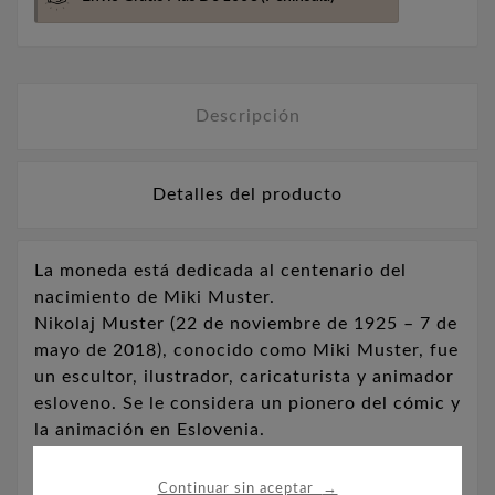
Descripción
Detalles del producto
La moneda está dedicada al centenario del
nacimiento de Miki Muster.
Nikolaj Muster (22 de noviembre de 1925 – 7 de
mayo de 2018), conocido como Miki Muster, fue
un escultor, ilustrador, caricaturista y animador
esloveno. Se le considera un pionero del cómic y
la animación en Eslovenia.
→
Continuar sin aceptar