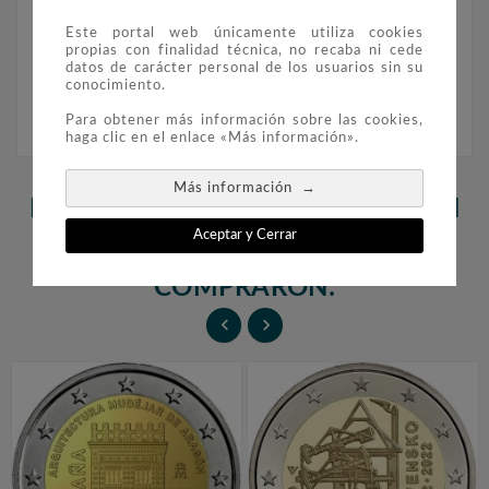
Es conocido por su serie de cómics
protagonizada por los personajes Zvitorepec,
Este portal web únicamente utiliza cookies
propias con finalidad técnica, no recaba ni cede
Trdonja y Lakotnik. Estos tres personajes
datos de carácter personal de los usuarios sin su
aparecen representados en la moneda.
conocimiento.
Para obtener más información sobre las cookies,
haga clic en el enlace «Más información».
→
Más información
LOS CLIENTES QUE ADQUIRIERON
Aceptar y Cerrar
ESTE PRODUCTO TAMBIÉN
COMPRARON:

