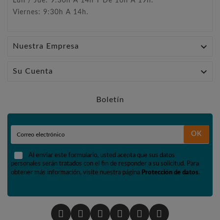
Lun / Jue: 9:30h A 14h Y De 16h A 19h.
Viernes: 9:30h A 14h.

Nuestra Empresa

Su Cuenta
Boletín
OK
Al enviar este formulario, usted acepta que sus datos
personales serán tratados con el fin de responder a su solicitud. Para
obtener más información, visite nuestra página
Protección de datos
.