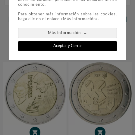
conocimiento.
Para obtener más información sobre las cookies,
LOS CLIENTES QUE ADQUIRIERON
haga clic en el enlace «Más información».
ESTE PRODUCTO TAMBIÉN
→
Más información
COMPRARON:
Aceptar y Cerrar



