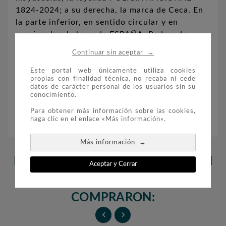
1824-2024; a su derecha, la marca de Ceca. En
la parte inferior, en sentido circular y en
mayúsculas, la leyenda ESPAÑA. Rodeando
todos los motivos y leyendas, en la zona circular
→
Continuar sin aceptar
exterior de la moneda, aparecen las doce
estrellas de la Unión Europea.
Este portal web únicamente utiliza cookies
propias con finalidad técnica, no recaba ni cede
datos de carácter personal de los usuarios sin su
conocimiento.
Moneda suelta.
Para obtener más información sobre las cookies,
haga clic en el enlace «Más información».
→
Más información
LOS CLIENTES QUE ADQUIRIERON
Aceptar y Cerrar
ESTE PRODUCTO TAMBIÉN
COMPRARON:

