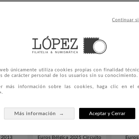
Continuar s
IERON ESTE PRODUCTO TAMBIÉ
 web únicamente utiliza cookies propias con finalidad técnic
s de carácter personal de los usuarios sin su conocimiento.
er más información sobre las cookies, haga clic en el 
».
→
Más información
Aceptar y Cerrar
rativa 2
Moneda Conmemorativa 2
Moneda 



 2013
Euros Bélgica 2025 Circuito
Euros