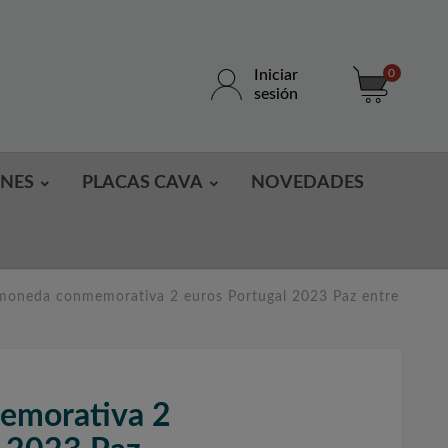
Iniciar
0
sesión
ONES
PLACAS CAVA
NOVEDADES
moneda conmemorativa 2 euros Portugal 2023 Paz entre
morativa 2