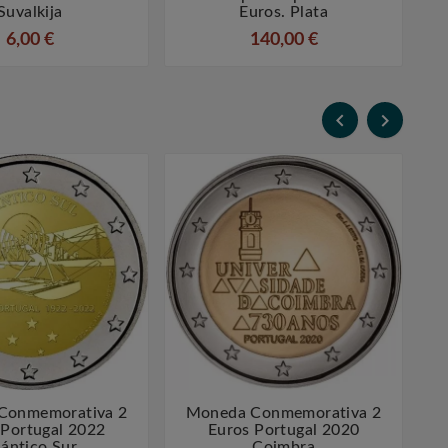
Suvalkija
Euros. Plata
6,00 €
140,00 €


Conmemorativa 2
Moneda Conmemorativa 2




 Portugal 2022
Euros Portugal 2020
lántico Sur.
Coimbra