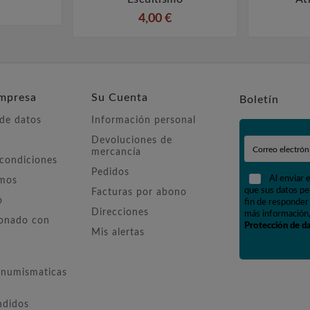
4,00 €
mpresa
Su Cuenta
Boletín
 de datos
Información personal
Devoluciones de
mercancía
 condiciones
Pedidos
Al enviar 
omos
que sus datos pe
Facturas por abono
o
fin de responder 
Direcciones
más información,
ionado con
Protección de d
Mis alertas
numismaticas
ndidos