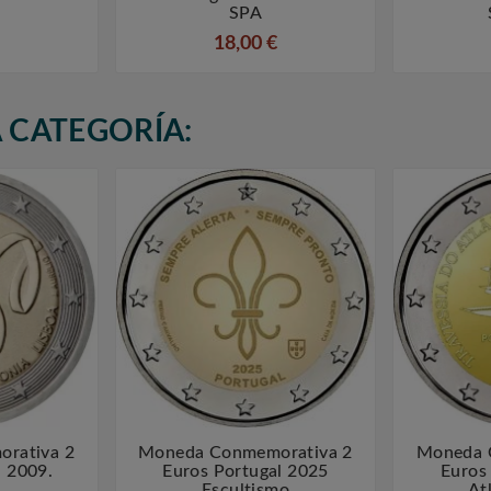
.
SPA
18,00 €
 CATEGORÍA:
rativa 2
Moneda Conmemorativa 2
Moneda 



l 2009.
Euros Portugal 2025
Euros
Escultismo
At