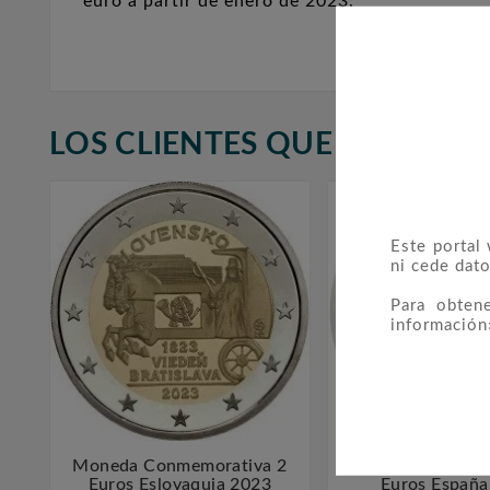
euro a partir de enero de 2023.
LOS CLIENTES QUE ADQUIR
Este portal
ni cede dato
Para obten
información
Moneda Conmemorativa 2
Moneda Conmemo



Euros Eslovaquia 2023
Euros España