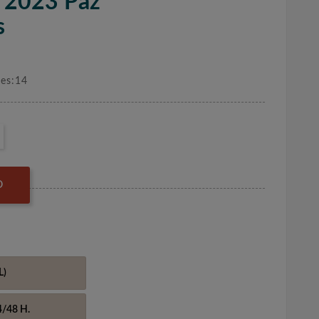
l 2023 Paz
s
nes:14
O
L)
4/48 H.