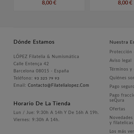
8,00 €
8,00 €
Dónde Estamos
Nuestra E
Protección
LÓPEZ Filatelia & Numismática
Aviso legal
Calle Entença 42
Términos y
Barcelona 08015 - España
Quiénes s
Teléfono:
93 325 79 93
Email:
Contacto@filatelialopez.com
Pago segur
Pago fracc
seQura
Horario De La Tienda
Ofertas
Lun / Jue: 9:30h A 14h Y De 16h A 19h.
Novedades 
Viernes: 9:30h A 14h.
y filatelicas
Los más ve