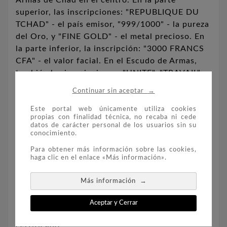
superior, las inscripciones: "REPUBLIQUE DU
TCHAD" - el país emisor, "999/1000" - la pureza
del Oro, y "FINE GOLD" - el metal precioso. En
la parte inferior, la inscripción: "3000 FRANCS
CFA" - el valor facial. En el Escudo de Armas,
también las inscripciones: "UNITE", "TRAVAIL" y
"PROGRES" - el lema nacional.
→
Continuar sin aceptar
Este portal web únicamente utiliza cookies
Composición: Oro 999 milésimas.
propias con finalidad técnica, no recaba ni cede
datos de carácter personal de los usuarios sin su
conocimiento.
Peso: 1/1000 oz.
Para obtener más información sobre las cookies,
haga clic en el enlace «Más información».
→
Más información
Diámetro: 16 mm.
Aceptar y Cerrar
Presentada encapsulada, en estuche y con
certificado.