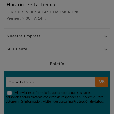
Horario De La Tienda
Lun / Jue: 9:30h A 14h Y De 16h A 19h.
Viernes: 9:30h A 14h.

Nuestra Empresa

Su Cuenta
Boletín
OK
Al enviar este formulario, usted acepta que sus datos
personales serán tratados con el fin de responder a su solicitud. Para
obtener más información, visite nuestra página
Protección de datos
.