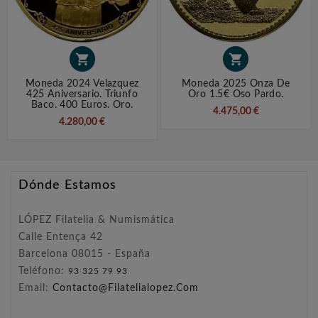


Moneda 2024 Velazquez
Moneda 2025 Onza De
425 Aniversario. Triunfo
Oro 1.5€ Oso Pardo.
Baco. 400 Euros. Oro.
4.475,00 €
4.280,00 €
Dónde Estamos
LÓPEZ Filatelia & Numismática
Calle Entença 42
Barcelona 08015 - España
Teléfono:
93 325 79 93
Email:
Contacto@filatelialopez.com