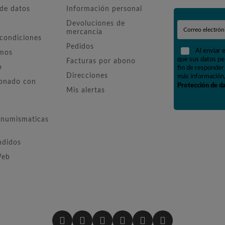
 de datos
Información personal
Devoluciones de
mercancía
 condiciones
Pedidos
Al enviar 
omos
que sus datos pe
Facturas por abono
o
fin de responder 
Direcciones
más información,
ionado con
Protección de d
Mis alertas
numismaticas
ndidos
Web