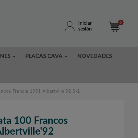
Iniciar
0
sesión
ONES
PLACAS CAVA
NOVEDADES
cos Francia 1991 Albertville'92 Ski.
ta 100 Francos
lbertville'92