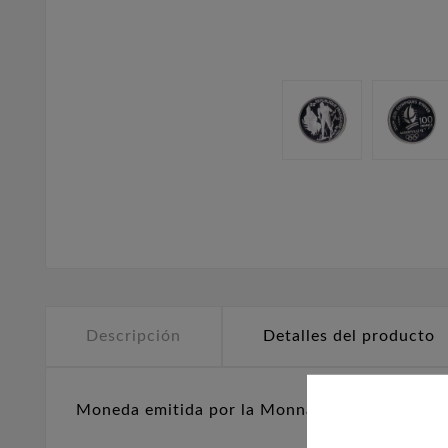
Descripción
Detalles del producto
Moneda emitida por la Monnaie de Paris en 199