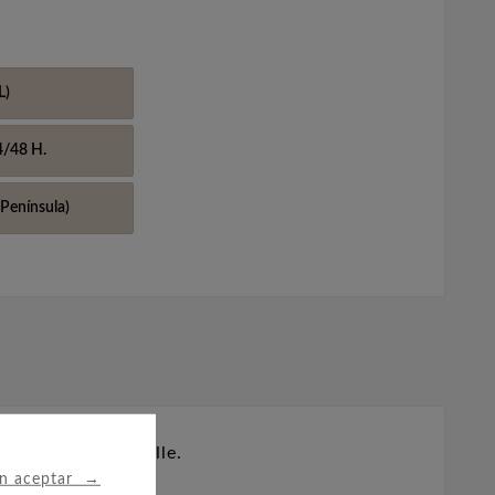
L)
4/48 H.
Península)
 1992 en Albertville.
→
in aceptar