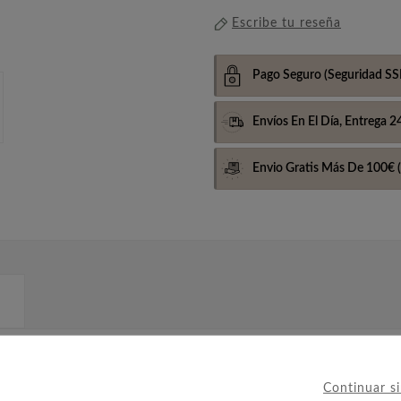
Escribe tu reseña
Pago Seguro
(Seguridad SS
Envíos En El Día,
Entrega 2
Envio Gratis Más De 100€
(
1, con motivo de la Olimpiada de Invierno, celebrada en
Continuar s