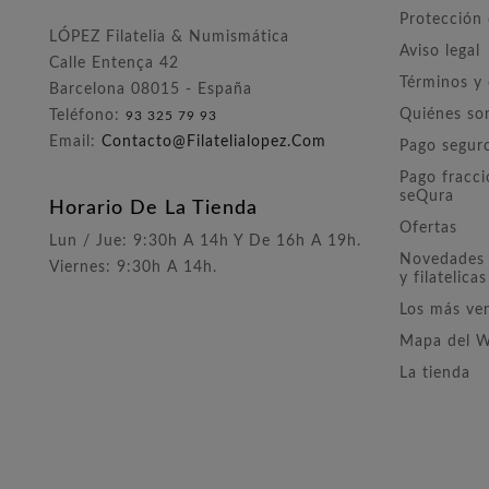
Protección
LÓPEZ Filatelia & Numismática
Aviso legal
Calle Entença 42
Términos y
Barcelona 08015 - España
Quiénes s
Teléfono:
93 325 79 93
Email:
Contacto@filatelialopez.com
Pago segur
Pago fracc
seQura
Horario De La Tienda
Ofertas
Lun / Jue: 9:30h A 14h Y De 16h A 19h.
Novedades 
Viernes: 9:30h A 14h.
y filatelicas
Los más ve
Mapa del 
La tienda