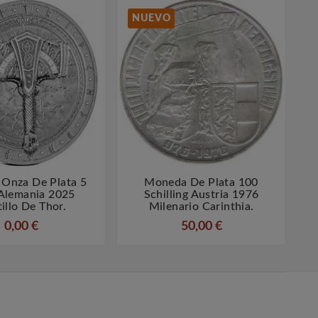
NUEVO
Onza De Plata 5
Moneda De Plata 100




Alemania 2025
Schilling Austria 1976
A
illo De Thor.
Milenario Carinthia.
0,00 €
50,00 €