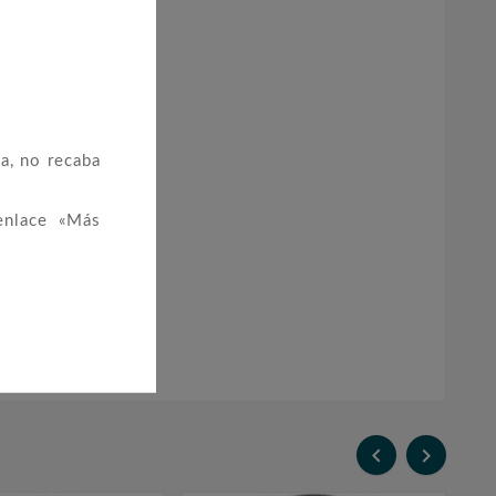
a, no recaba
enlace «Más

