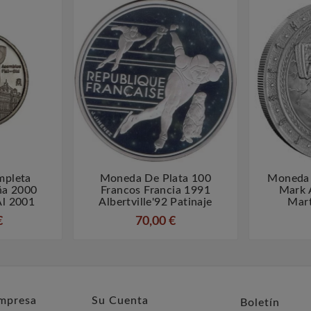
mpleta
Moneda De Plata 100
Moneda 



ña 2000
Francos Francia 1991
Mark 
Al 2001
Albertville'92 Patinaje
Mart
€
70,00 €
mpresa
Su Cuenta
Boletín