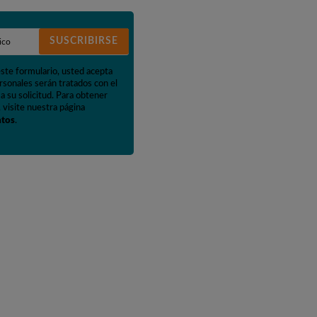
SUSCRIBIRSE
este formulario, usted acepta
rsonales serán tratados con el
a su solicitud. Para obtener
 visite nuestra página
atos
.