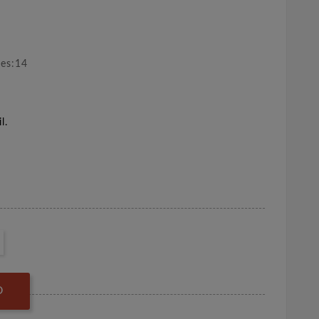
nes:14
l.
O