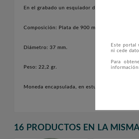
En el grabado un esquiador de fondo frente al
Composición: Plata de 900 mil.
Este portal
Diámetro: 37 mm.
ni cede dato
Para obten
Peso: 22,2 gr.
información
Moneda encapsulada, en estuche original, con 
16 PRODUCTOS EN LA MISMA