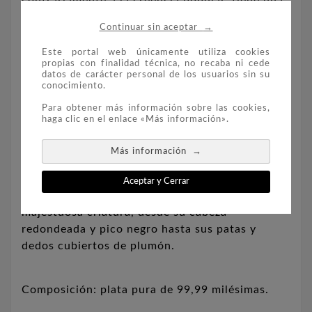
contrariamente a la creencia popular, tiene una
visión igualmente buena de día y de noche, una
→
Continuar sin aceptar
habilidad particularmente importante para este
habitante del norte que debe cazar bajo el sol
Este portal web únicamente utiliza cookies
propias con finalidad técnica, no recaba ni cede
de medianoche del verano ártico.
datos de carácter personal de los usuarios sin su
conocimiento.
Para obtener más información sobre las cookies,
Diseñada por el artista canadiense Douglas
haga clic en el enlace «Más información».
Laird, esta moneda presenta un hermoso búho
nival tras la primera nevada.
Intrincadamente
→
Más información
grabado y realzado con vibrantes colores, este
singular primer plano permite apreciar las
Aceptar y Cerrar
extraordinarias características de esta
majestuosa criatura, desde su cabeza
redondeada y pico negro hasta sus patas y
dedos cubiertos de plumón.
Composición: plata pura de 99,99 milésimas.