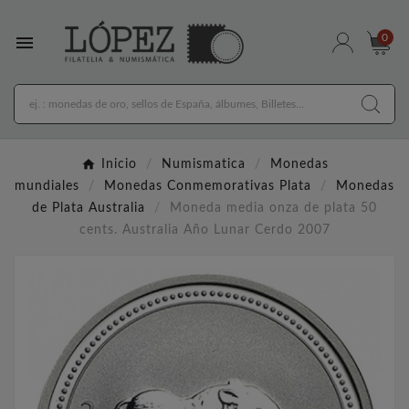

0
Inicio
Numismatica
Monedas
mundiales
Monedas Conmemorativas Plata
Monedas
de Plata Australia
Moneda media onza de plata 50
cents. Australia Año Lunar Cerdo 2007