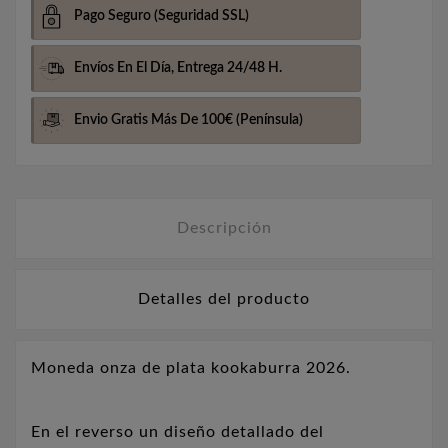
Pago Seguro
(Seguridad SSL)
Envíos En El Día,
Entrega 24/48 H.
Envio Gratis Más De 100€
(Península)
Descripción
Detalles del producto
Moneda onza de plata kookaburra 2026.
En el reverso
un diseño detallado del