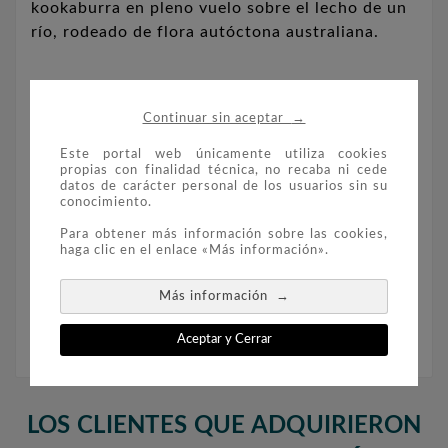
kookaburra en pleno vuelo sobre el lecho de un
río, rodeado de flora autóctona australiana.
En el anverso el retrato del Rey Carlos III
→
diseñado por Dan Thorne.
Continuar sin aceptar
Este portal web únicamente utiliza cookies
propias con finalidad técnica, no recaba ni cede
Composición: Plata 999. Diámetro: 40,6 mm.
datos de carácter personal de los usuarios sin su
conocimiento.
Peso: 31,1 gr.
Para obtener más información sobre las cookies,
haga clic en el enlace «Más información».
Moneda encapsulada.
→
Más información
Aceptar y Cerrar
LOS CLIENTES QUE ADQUIRIERON