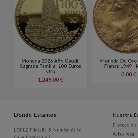
Moneda 2026 Año Gaudí.
Moneda De Oro 



Sagrada Familia. 100 Euros
Francs 1949 He
Oro
0,00 €
1.245,00 €
Dónde Estamos
Nuestra E
Protección
LÓPEZ Filatelia & Numismática
Aviso legal
Calle Entença 42