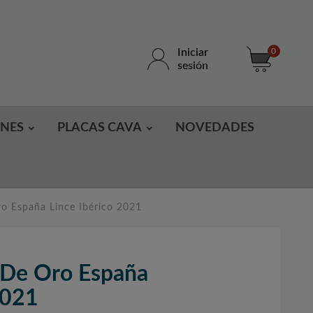
Iniciar
0
sesión
ONES
PLACAS CAVA
NOVEDADES
o España Lince Ibérico 2021
De Oro España
2021