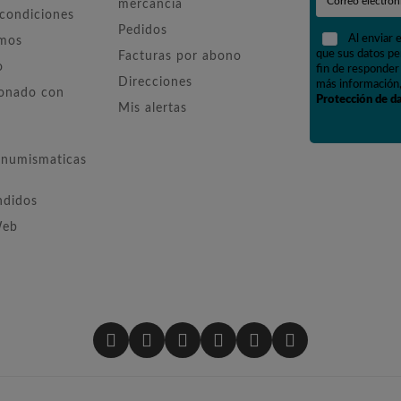
mercancía
 condiciones
Pedidos
Al enviar 
omos
que sus datos pe
Facturas por abono
o
fin de responder 
Direcciones
más información,
ionado con
Protección de d
Mis alertas
numismaticas
ndidos
Web