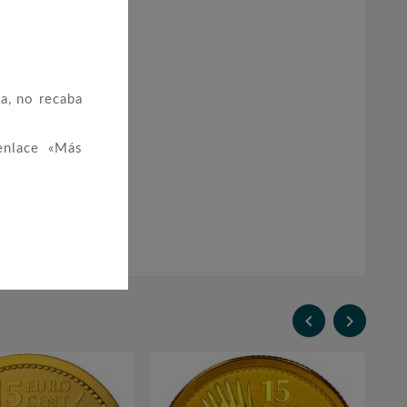
a, no recaba
enlace «Más

