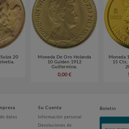
Suiza 20
Moneda De Oro Holanda
Moneda 1



lvetia.
10 Gulden 1912
15 Cts.
Guillermina.
2
0,00 €
mpresa
Su Cuenta
Boletín
 de datos
Información personal
Devoluciones de