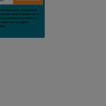
este formulario, usted acepta
rsonales serán tratados con el
a su solicitud. Para obtener
 visite nuestra página
atos
.