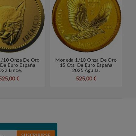
/10 Onza De Oro
Moneda 1/10 Onza De Oro




 De Euro España
15 Cts. De Euro España
S
022 Lince.
2025 Águila.
525,00 €
525,00 €
SUSCRIBIRSE