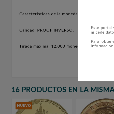
Características de la moneda: Diámetro: 37 m
Este portal
Calidad: PROOF INVERSO.
ni cede dato
Para obten
información
Tirada máxima: 12.000 monedas
16 PRODUCTOS EN LA MISMA
NUEVO