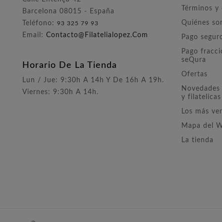
Términos y
Barcelona 08015 - España
Quiénes s
Teléfono:
93 325 79 93
Email:
Contacto@filatelialopez.com
Pago segur
Pago fracc
seQura
Horario De La Tienda
Ofertas
Lun / Jue: 9:30h A 14h Y De 16h A 19h.
Novedades 
Viernes: 9:30h A 14h.
y filatelicas
Los más ve
Mapa del 
La tienda