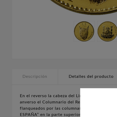
Descripción
Detalles del producto
En el reverso la cabeza del Lince, junto a la l
anverso el Columnario del Real de a Ocho. Des
flanqueados por las columnas de Hércules a ca
ESPAÑA” en la parte superior y “1 ONZA 999,9” 