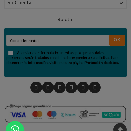

Su Cuenta
Boletín
OK
Al enviar este formulario, usted acepta que sus datos
personales serán tratados con el fin de responder a su solicitud. Para
obtener más información, visite nuestra página
Protección de datos
.