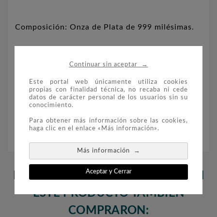
Composición: Onza de Plata de 999 milésimas.
Diámetro: 40,06 mm.
→
Continuar sin aceptar
Este portal web únicamente utiliza cookies
Peso: 31,1 gr.
propias con finalidad técnica, no recaba ni cede
datos de carácter personal de los usuarios sin su
conocimiento.
Moneda suelta.
Para obtener más información sobre las cookies,
haga clic en el enlace «Más información».
→
Más información
Aceptar y Cerrar
LOS CLIENTES QUE ADQUIRIERON
ESTE PRODUCTO TAMBIÉN
COMPRARON: