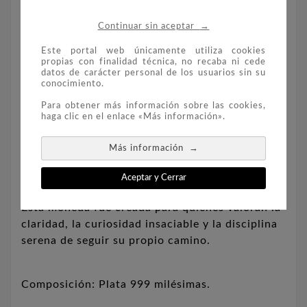
La moneda «Atlas Maior» rinde homenaje a la
→
Continuar sin aceptar
ambición que impulsó a los exploradores a dar
Este portal web únicamente utiliza cookies
forma y nombre a tierras aún por descubrir.
propias con finalidad técnica, no recaba ni cede
datos de carácter personal de los usuarios sin su
conocimiento.
Gracias a dos lupas transparentes, cada
Para obtener más información sobre las cookies,
coleccionista puede adentrarse en las
haga clic en el enlace «Más información».
intrincadas líneas y detalles, descubriendo el
arte de la cartografía histórica plasmado en
→
Más información
plata pura.
Aceptar y Cerrar
Esta moneda fue creada para quienes valoran la
claridad, la curiosidad insaciable y la disciplina
serena de seguir su propio camino.
Composición: Plata 999 milésimas.