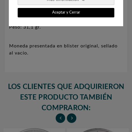
Diámetro: 40 mm.
Aceptar y Cerrar
Peso: 31,1 gr.
Moneda presentada en blister original, sellado
al vacío.
LOS CLIENTES QUE ADQUIRIERON
ESTE PRODUCTO TAMBIÉN
COMPRARON:

