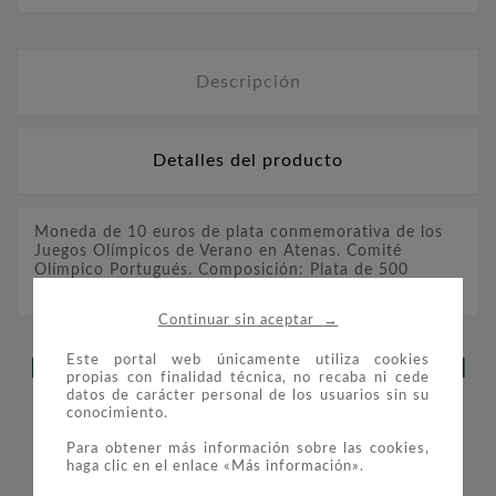
Descripción
Detalles del producto
Moneda de 10 euros de plata conmemorativa de los
Juegos Olímpicos de Verano en Atenas. Comité
Olímpico Portugués. Composición: Plata de 500
milésimas. Peso: 27 gr. Diámetro: 40 mm.
→
Continuar sin aceptar
Este portal web únicamente utiliza cookies
LOS CLIENTES QUE ADQUIRIERON
propias con finalidad técnica, no recaba ni cede
datos de carácter personal de los usuarios sin su
ESTE PRODUCTO TAMBIÉN
conocimiento.
COMPRARON:
Para obtener más información sobre las cookies,
haga clic en el enlace «Más información».

