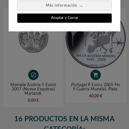
→
Más información
Aceptar y Cerrar


Moneda Austria 5 Euros
Portugal 8 Euros 2005 Fin
2007 (nueve Esquinas)
II Guerra Mundial. Plata.
Mariazell.
40,00 €
0,00 €
16 PRODUCTOS EN LA MISMA