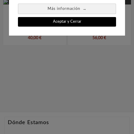
→
Más información


Aceptar y Cerrar
Reconstrucción Las
Marcas Postales De Los
Planchas De Las Tarjetas
Ejércitos Franceses En
E.p. De Alfonso XII
España (1673-1828)
40,00 €
56,00 €
Dónde Estamos