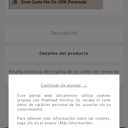
Envio Gratis Más De 100€
(Península)
Descripción
Detalles del producto
Reseña histórico-descriptiva de los sellos de correo de
España (facsimil) (Antonio Fernández Duro)
→
Continuar sin aceptar
Este portal web únicamente utiliza cookies
16 PRODUCTOS EN LA MISMA
propias con finalidad técnica, no recaba ni cede
datos de carácter personal de los usuarios sin su
CATEGORÍA:
conocimiento.


Para obtener más información sobre las cookies,
haga clic en el enlace «Más información».